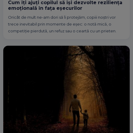
Cum îți ajuți copilul să își dezvolte reziliența
emoțională în fața eșecurilor
Oricât de mult ne-am dori să îi protejăm, copiii noștri vor
trece inevitabil prin momente de eșec: o notă mică, o
competiție pierdută, un refuz sau o ceartă cu un prieten.