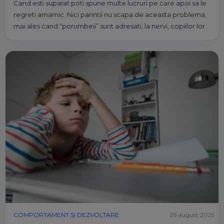
Cand esti suparat poti spune multe lucruri pe care apoi sa le
regreti amarnic. Nici parintii nu scapa de aceasta problema,
mai ales cand “porumbeii” sunt adresati, la nervi, copiilor lor.
COMPORTAMENT ȘI DEZVOLTARE
26 august 2025