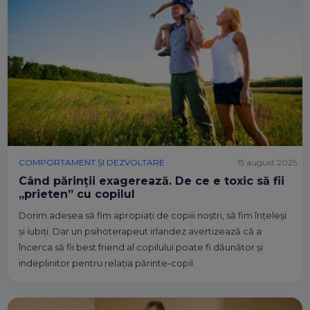
COMPORTAMENT ȘI DEZVOLTARE
15 august 2025
Când părinții exagerează. De ce e toxic să fii
„prieten” cu copilul
Dorim adesea să fim apropiați de copiii noștri, să fim înțeleși
și iubiți. Dar un psihoterapeut irlandez avertizează că a
încerca să fii best friend al copilului poate fi dăunător și
indeplinitor pentru relația părinte-copil.