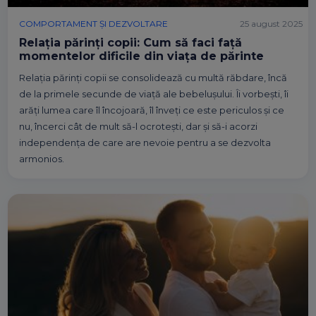
COMPORTAMENT ȘI DEZVOLTARE
25 august 2025
Relaţia părinţi copii: Cum să faci faţă
momentelor dificile din viaţa de părinte
Relaţia părinţi copii se consolidează cu multă răbdare, încă
de la primele secunde de viaţă ale bebeluşului. Îi vorbeşti, îi
arăţi lumea care îl încojoară, îl înveţi ce este periculos şi ce
nu, încerci cât de mult să-l ocroteşti, dar şi să-i acorzi
independenţa de care are nevoie pentru a se dezvolta
armonios.