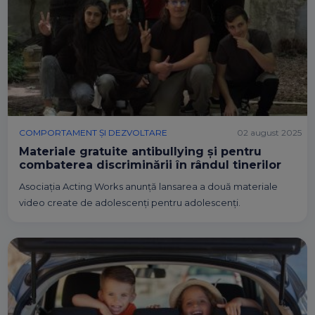
COMPORTAMENT ȘI DEZVOLTARE
02 august 2025
Materiale gratuite antibullying și pentru
combaterea discriminării în rândul tinerilor
Asociația Acting Works anunță lansarea a două materiale
video create de adolescenți pentru adolescenți.