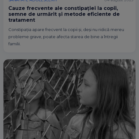
Cauze frecvente ale constipației la copii,
semne de urmărit și metode eficiente de
tratament
Constipația apare frecvent la copii și, deși nu ridică mereu
probleme grave, poate afecta starea de bine a întregii
familii.