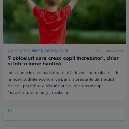
COMPORTAMENT ȘI DEZVOLTARE
07 august 2025
7 obiceiuri care cresc copii încrezători, chiar
și într-o lume haotică
Într-o lume în care haosul pare să fi devenit normalitate – de
la incertitudinile economice până la presiunile din mediul
online – părinții au o misiune uriașă: să crească copii
încrezători, echilibrați și rezilienți.