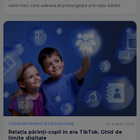
celor mici, care adesea se prelungește și în viața adultă.
COMPORTAMENT ȘI DEZVOLTARE
05 august 2025
Relația părinți-copii în era TikTok. Ghid de
limite digitale