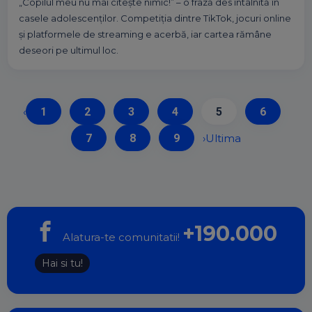
„Copilul meu nu mai citește nimic!” – o frază des întâlnită în
casele adolescenților. Competiția dintre TikTok, jocuri online
și platformele de streaming e acerbă, iar cartea rămâne
deseori pe ultimul loc.
‹
1
2
3
4
5
6
7
8
9
›
Ultima
+190.000
Alatura-te comunitatii!
Hai si tu!