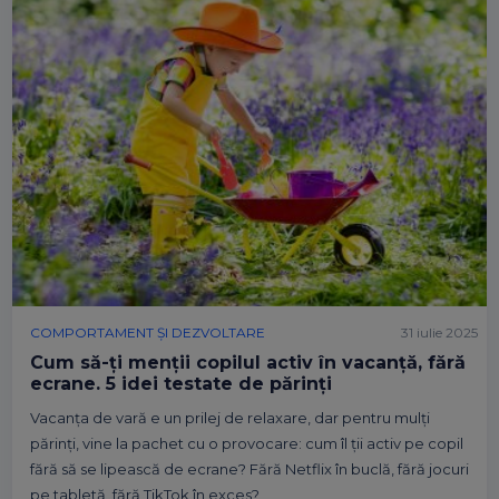
COMPORTAMENT ȘI DEZVOLTARE
31 iulie 2025
Cum să-ți menții copilul activ în vacanță, fără
ecrane. 5 idei testate de părinți
Vacanța de vară e un prilej de relaxare, dar pentru mulți
părinți, vine la pachet cu o provocare: cum îl ții activ pe copil
fără să se lipească de ecrane? Fără Netflix în buclă, fără jocuri
pe tabletă, fără TikTok în exces?