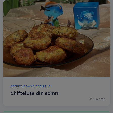
APERITIVE &AMP; GARNITURI
Chifteluțe din somn
21 iulie 2026