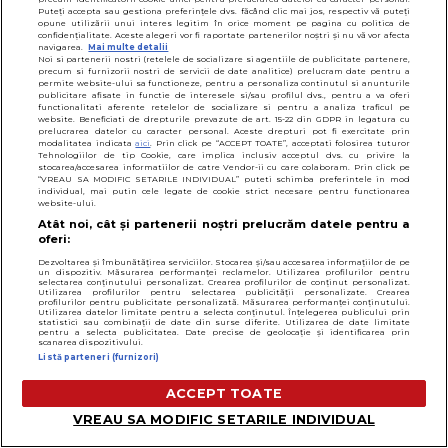
Puteți accepta sau gestiona preferințele dvs. făcând clic mai jos, respectiv vă puteți
opune utilizării unui interes legitim în orice moment pe pagina cu politica de
confidențialitate. Aceste alegeri vor fi raportate partenerilor noștri și nu vă vor afecta
navigarea.
Mai multe detalii
Noi si partenerii nostri (retelele de socializare si agentiile de publicitate partenere,
FELURI CU CARNE
precum si furnizorii nostri de servicii de date analitice) prelucram date pentru a
permite website-ului sa functioneze, pentru a personaliza continutul si anunturile
Sărmăluțe în foi de viță
publicitare afisate in functie de interesele si/sau profilul dvs., pentru a va oferi
functionalitati aferente retelelor de socializare si pentru a analiza traficul pe
12 iunie 2026
website. Beneficiati de drepturile prevazute de art. 15-22 din GDPR in legatura cu
prelucrarea datelor cu caracter personal. Aceste drepturi pot fi exercitate prin
modalitatea indicata
aici
. Prin click pe “ACCEPT TOATE”, acceptati folosirea tuturor
Tehnologiilor de tip Cookie, care implica inclusiv acceptul dvs. cu privire la
stocarea/accesarea informatiilor de catre Vendor-ii cu care colaboram. Prin click pe
“VREAU SA MODIFIC SETARILE INDIVIDUAL” puteti schimba preferintele in mod
individual, mai putin cele legate de cookie strict necesare pentru functionarea
website-ului.
Atât noi, cât și partenerii noștri prelucrăm datele pentru a
oferi:
Dezvoltarea și îmbunătățirea serviciilor. Stocarea și/sau accesarea informațiilor de pe
un dispozitiv. Măsurarea performanței reclamelor. Utilizarea profilurilor pentru
selectarea conținutului personalizat. Crearea profilurilor de conținut personalizat.
Utilizarea profilurilor pentru selectarea publicității personalizate. Crearea
profilurilor pentru publicitate personalizată. Măsurarea performanței conținutului.
Utilizarea datelor limitate pentru a selecta conținutul. Înțelegerea publicului prin
statistici sau combinații de date din surse diferite. Utilizarea de date limitate
pentru a selecta publicitatea. Date precise de geolocație și identificarea prin
scanarea dispozitivului.
Listă parteneri (furnizori)
ACCEPT TOATE
VREAU SA MODIFIC SETARILE INDIVIDUAL