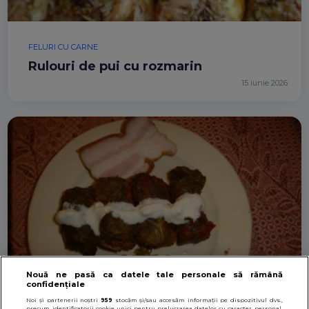
FELURI CU CARNE
Rulouri de pui cu rozmarin
15 iunie 2026
Nouă ne pasă ca datele tale personale să rămână
confidențiale
Noi și partenerii noștri
959
stocăm și/sau accesăm informații pe dispozitivul dvs.,
precum identificatorii cookie unici pentru prelucrarea datelor cu caracter personal.