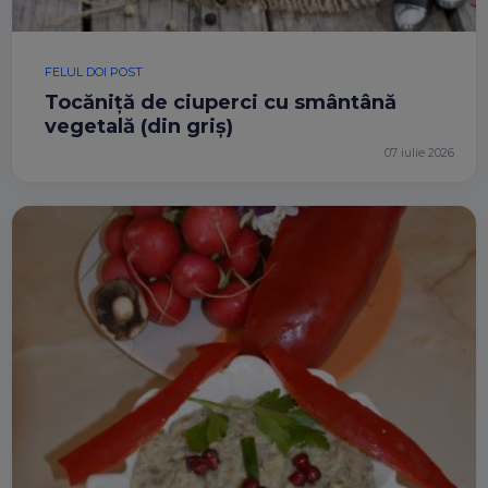
FELUL DOI POST
Tocăniță de ciuperci cu smântână
vegetală (din griș)
07 iulie 2026