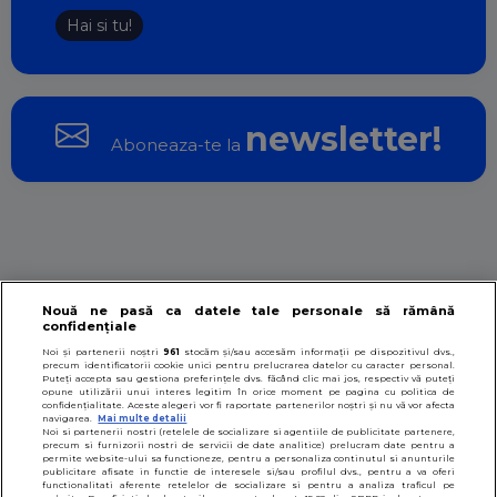
Hai si tu!
newsletter!
Aboneaza-te la
Despre noi
Contact
Termeni si conditii
Nouă ne pasă ca datele tale personale să rămână
confidențiale
Noi și partenerii noștri
961
stocăm și/sau accesăm informații pe dispozitivul dvs.,
Politica datelor personale
Politica cookies
precum identificatorii cookie unici pentru prelucrarea datelor cu caracter personal.
Puteți accepta sau gestiona preferințele dvs. făcând clic mai jos, respectiv vă puteți
opune utilizării unui interes legitim în orice moment pe pagina cu politica de
confidențialitate. Aceste alegeri vor fi raportate partenerilor noștri și nu vă vor afecta
navigarea.
Mai multe detalii
Ultimele 100 de rețete
Noi si partenerii nostri (retelele de socializare si agentiile de publicitate partenere,
precum si furnizorii nostri de servicii de date analitice) prelucram date pentru a
permite website-ului sa functioneze, pentru a personaliza continutul si anunturile
publicitare afisate in functie de interesele si/sau profilul dvs., pentru a va oferi
functionalitati aferente retelelor de socializare si pentru a analiza traficul pe