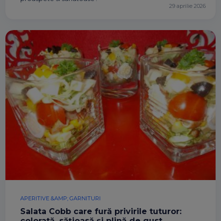
29 aprilie 2026
APERITIVE &AMP; GARNITURI
Salata Cobb care fură privirile tuturor:
colorată, sățioasă și plină de gust