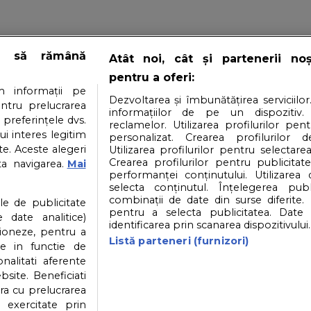
e să rămână
Atât noi, cât și partenerii no
pentru a oferi:
 informații pe
Dezvoltarea și îmbunătățirea serviciilor
entru prelucrarea
informațiilor de pe un dispozitiv.
 preferințele dvs.
reclamelor. Utilizarea profilurilor pen
ui interes legitim
personalizat. Crearea profilurilor d
e. Aceste alegeri
Utilizarea profilurilor pentru selectarea
Crearea profilurilor pentru publicitat
ta navigarea.
Mai
performanței conținutului. Utilizarea
selecta conținutul. Înțelegerea publi
i si conditii
Politica datelor personale
Politica
combinații de date din surse diferite. 
ile de publicitate
pentru a selecta publicitatea. Date 
 date analitice)
identificarea prin scanarea dispozitivului.
ioneze, pentru a
Partener: Depositphotos.com
Partener: Dreamstim
Listă parteneri (furnizori)
ate in functie de
onalitati aferente
bsite. Beneficiati
ra cu prelucrarea
© 2026
SfatulParintilor.ro
.
Designed by Live Design
 exercitate prin