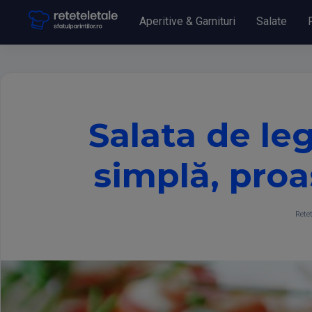
Aperitive & Garnituri
Salate
Salata de le
simplă, proa
Retet