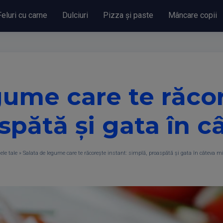
Feluri cu carne
Dulciuri
Pizza și paste
Mâncare copii
gume care te răcor
spătă și gata în 
ele tale
»
Salata de legume care te răcorește instant: simplă, proaspătă și gata în câteva m