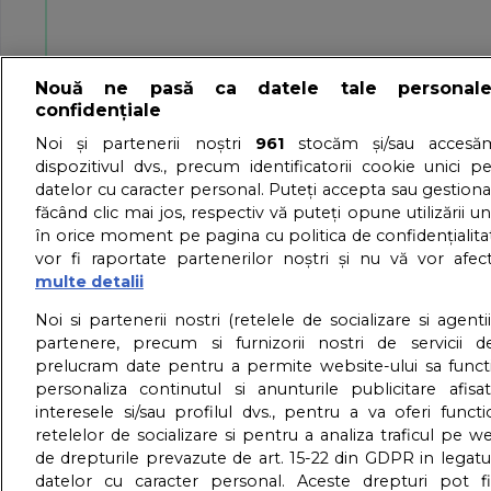
Nouă ne pasă ca datele tale personal
confidențiale
Noi și partenerii noștri
961
stocăm și/sau accesăm
dispozitivul dvs., precum identificatorii cookie unici p
datelor cu caracter personal. Puteți accepta sau gestiona
făcând clic mai jos, respectiv vă puteți opune utilizării un
în orice moment pe pagina cu politica de confidențialitat
vor fi raportate partenerilor noștri și nu vă vor afec
multe detalii
Despre noi
Contact
Termen
Noi si partenerii nostri (retelele de socializare si agenti
partenere, precum si furnizorii nostri de servicii de
prelucram date pentru a permite website-ului sa funct
personaliza continutul si anunturile publicitare afis
interesele si/sau profilul dvs., pentru a va oferi functi
retelelor de socializare si pentru a analiza traficul pe we
de drepturile prevazute de art. 15-22 din GDPR in legatu
datelor cu caracter personal. Aceste drepturi pot fi