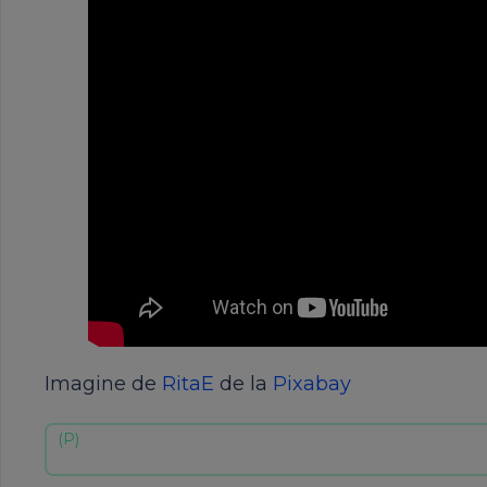
Imagine de
RitaE
de la
Pixabay