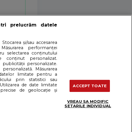
ștri prelucrăm datele
. Stocarea și/sau accesarea
 Măsurarea performanței
tru selectarea conținutului
e conținut personalizat.
 publicității personalizate.
e personalizată. Măsurarea
 datelor limitate pentru a
cului prin statistici sau
 cookies
Ultimele 100 de rețete
Utilizarea de date limitate
ACCEPT TOATE
precise de geolocație și
VREAU SA MODIFIC
e
SETARILE INDIVIDUAL