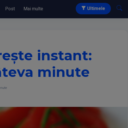
Ultimele
Post
Mai multe
ește instant:
câteva minute
inute