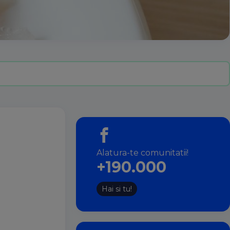
Alatura-te comunitatii!
+190.000
Hai si tu!