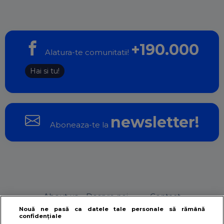
+190.000
Alatura-te comunitatii!
Hai si tu!
newsletter!
Aboneaza-te la
About us – Despre noi
Contact
Nouă ne pasă ca datele tale personale să rămână
confidențiale