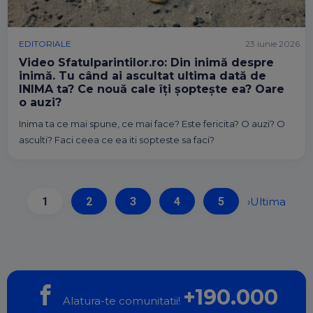
EDITORIALE
23 iunie 2026
Video Sfatulparintilor.ro: Din inimă despre
inimă. Tu când ai ascultat ultima dată de
INIMA ta? Ce nouă cale îți șoptește ea? Oare
o auzi?
Inima ta ce mai spune, ce mai face? Este fericita? O auzi? O
asculti? Faci ceea ce ea iti sopteste sa faci?
1
2
3
4
5
›
Ultima
+190.000
Alatura-te comunitatii!