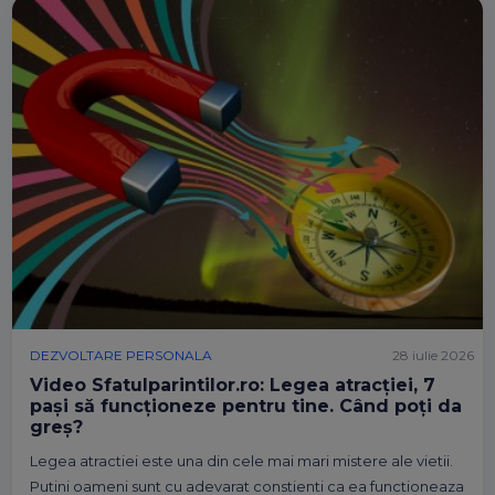
DEZVOLTARE PERSONALA
28 iulie 2026
Video Sfatulparintilor.ro: Legea atracției, 7
pași să funcționeze pentru tine. Când poți da
greș?
Legea atractiei este una din cele mai mari mistere ale vietii.
Putini oameni sunt cu adevarat constienti ca ea functioneaza