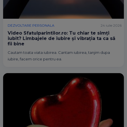
DEZVOLTARE PERSONALA
24 iulie 2026
Video Sfatulparintilor.ro: Tu chiar te simți
iubit? Limbajele de iubire și vibrația ta ca să
fii bine
Cautam toata viata iubirea. Cantam iubirea, tanjim dupa
iubire, facem orice pentru ea.