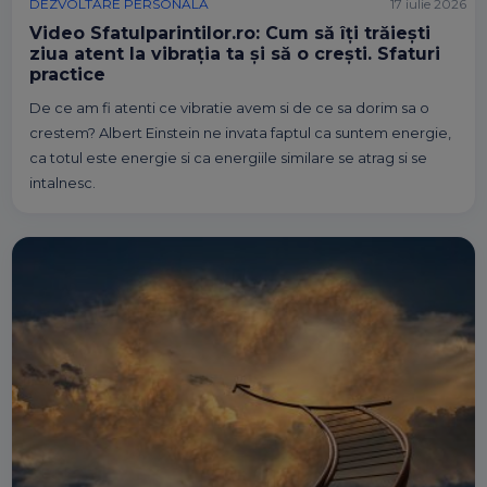
DEZVOLTARE PERSONALA
17 iulie 2026
Video Sfatulparintilor.ro: Cum să îți trăiești
ziua atent la vibrația ta și să o crești. Sfaturi
practice
De ce am fi atenti ce vibratie avem si de ce sa dorim sa o
crestem? Albert Einstein ne invata faptul ca suntem energie,
ca totul este energie si ca energiile similare se atrag si se
intalnesc.