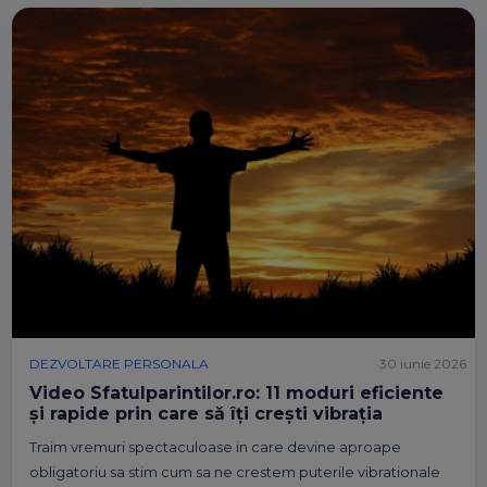
DEZVOLTARE PERSONALA
30 iunie 2026
Video Sfatulparintilor.ro: 11 moduri eficiente
și rapide prin care să îți crești vibrația
Traim vremuri spectaculoase in care devine aproape
obligatoriu sa stim cum sa ne crestem puterile vibrationale