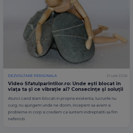
DEZVOLTARE PERSONALA
21 iulie 2026
Video Sfatulparintilor.ro: Unde ești blocat în
viața ta și ce vibrație ai? Consecințe și soluții
Atunci cand stam blocati in propria existenta, lucrurile nu
curg, nu ajungem unde ne dorim, incepem sa avem si
probleme in corp si credem ca suntem indreptatiti sa fim
nefericiti