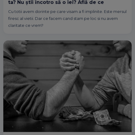
ta? Nu știi încotro să o iei? Află de ce
Cu totii avem dorinte pe care visam a fi implinite. Este mersul
firesc al vietii. Dar ce facem cand stam pe loc si nu avem
claritate ce vrem?