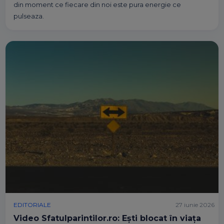
din moment ce fiecare din noi este pura energie ce
pulseaza.
EDITORIALE
27 iunie 2026
Video Sfatulparintilor.ro: Ești blocat în viața