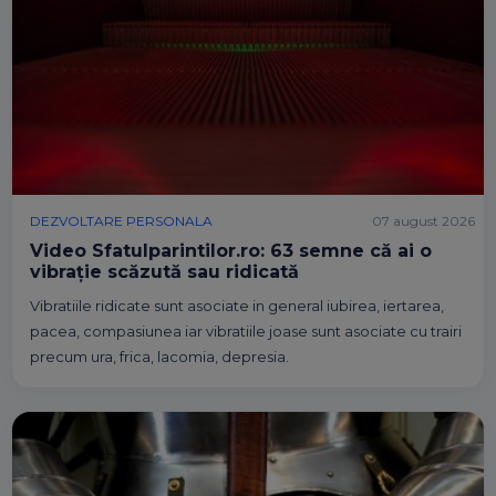
DEZVOLTARE PERSONALA
07 august 2026
Video Sfatulparintilor.ro: 63 semne că ai o
vibrație scăzută sau ridicată
Vibratiile ridicate sunt asociate in general iubirea, iertarea,
pacea, compasiunea iar vibratiile joase sunt asociate cu trairi
precum ura, frica, lacomia, depresia.