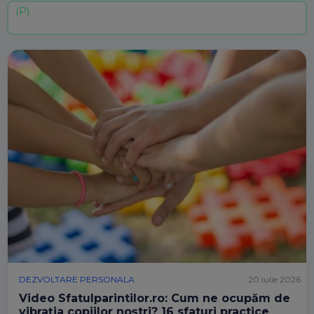
DEZVOLTARE PERSONALA
20 iulie 2026
Video Sfatulparintilor.ro: Cum ne ocupăm de
vibrația copiilor noștri? 16 sfaturi practice