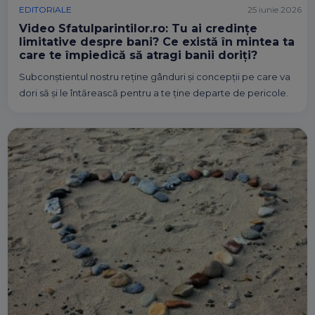
EDITORIALE
25 iunie 2026
Video Sfatulparintilor.ro: Tu ai credințe
limitative despre bani? Ce există în mintea ta
care te împiedică să atragi banii doriți?
Subconștientul nostru reține gânduri și concepții pe care va
dori să și le întărească pentru a te ține departe de pericole.