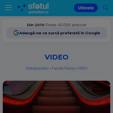
Ultimele
Din 2010
•
Peste 40.000 articole
Adaugă-ne ca sursă preferată în Google
VIDEO
Sfatulparintilor
»
Familie-Părinţi
»
VIDEO