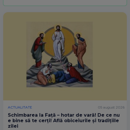
ACTUALITATE
05 august 2026
Schimbarea la Față – hotar de vară! De ce nu
e bine să te cerți! Află obiceiurile și tradițiile
zilei