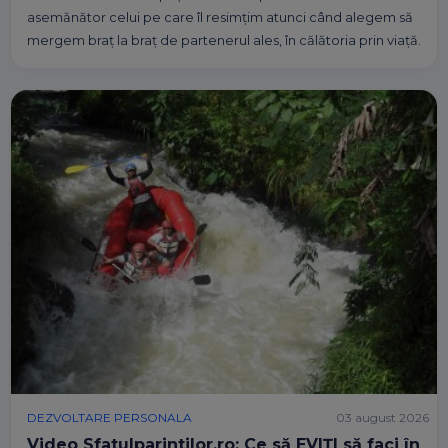
asemănător celui pe care îl resimțim atunci când alegem să
mergem braț la braț de partenerul ales, în călătoria prin viață.
DEZVOLTARE PERSONALA
03 august 2026
Video Sfatulparintilor.ro: Ce să EVIȚI să faci în