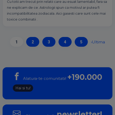
Cu totii am trecut prin relatii care au esuat lamentabil, fara sa
ne explicam de ce. Astrologii spun ca motivul ar putea fi
incompatibilitatea zodiacala. Aici gasesti care sunt cele mai
toxice combinatii .
1
2
3
4
5
›
Ultima
+190.000
Alatura-te comunitatii!
Hai si tu!
newsletter!