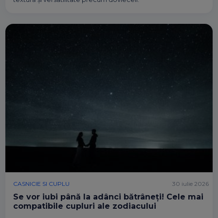
CASNICIE SI CUPLU
30 iulie 2026
Se vor iubi până la adânci bătrâneți! Cele mai
compatibile cupluri ale zodiacului