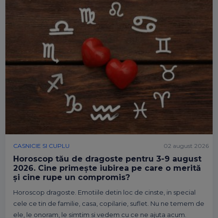
CASNICIE SI CUPLU
02 august 2026
Horoscop tău de dragoste pentru 3-9 august
2026. Cine primește iubirea pe care o merită
și cine rupe un compromis?
Horoscop dragoste. Emotiile detin loc de cinste, in special
cele ce tin de familie, casa, copilarie, suflet. Nu ne temem de
ele, le onoram, le simtim si vedem cu ce ne ajuta acum.