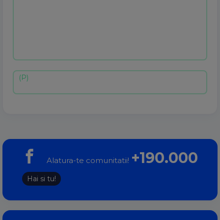
+190.000
Alatura-te comunitatii!
Hai si tu!