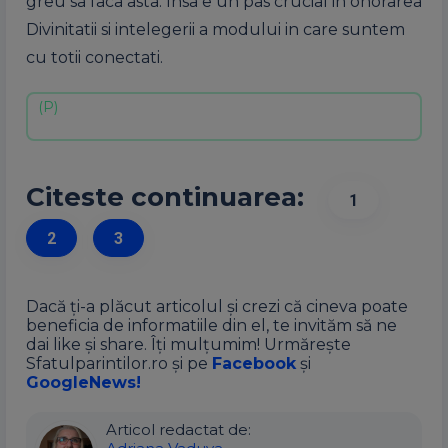
greu sa faca asta. Insa e un pas crucial in onorarea
Divinitatii si intelegerii a modului in care suntem
cu totii conectati.
Citeste continuarea:
1
2
3
Dacă ți-a plăcut articolul și crezi că cineva poate
beneficia de informatiile din el, te invităm să ne
dai like și share. Îți mulțumim! Urmărește
Sfatulparintilor.ro și pe
Facebook
și
GoogleNews!
Articol redactat de: