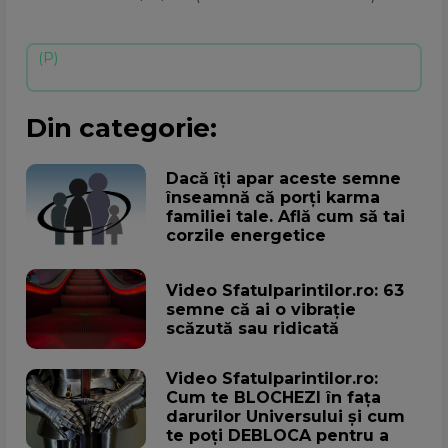
Din categorie:
Dacă îți apar aceste semne
înseamnă că porți karma
familiei tale. Află cum să tai
corzile energetice
Video Sfatulparintilor.ro: 63
semne că ai o vibrație
scăzută sau ridicată
Video Sfatulparintilor.ro:
Cum te BLOCHEZI în fața
darurilor Universului și cum
te poți DEBLOCA pentru a