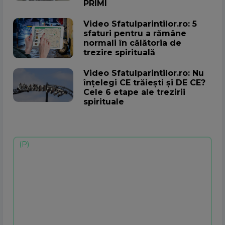
PRIMI
Video Sfatulparintilor.ro: 5
sfaturi pentru a rămâne
normali în călătoria de
trezire spirituală
Video Sfatulparintilor.ro: Nu
înțelegi CE trăiești și DE CE?
Cele 6 etape ale trezirii
spirituale