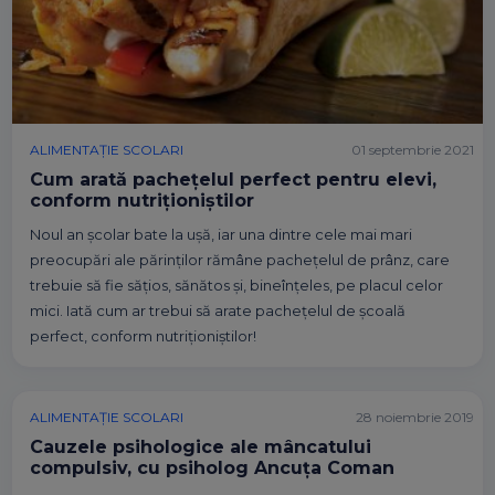
ALIMENTAȚIE SCOLARI
01 septembrie 2021
Cum arată pachețelul perfect pentru elevi,
conform nutriționiștilor
Noul an școlar bate la ușă, iar una dintre cele mai mari
preocupări ale părinților rămâne pachețelul de prânz, care
trebuie să fie sățios, sănătos și, bineînțeles, pe placul celor
mici. Iată cum ar trebui să arate pachețelul de școală
perfect, conform nutriționiștilor!
ALIMENTAȚIE SCOLARI
28 noiembrie 2019
Cauzele psihologice ale mâncatului
compulsiv, cu psiholog Ancuța Coman