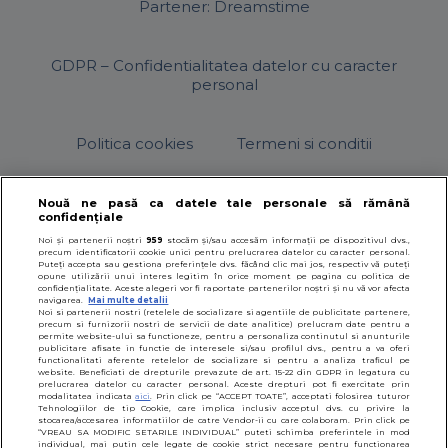
Partener: Dreamstime
GDPR – Confidentialitatea datelor cu caracter
personal
Politica cookies
Termeni si conditii
Nouă ne pasă ca datele tale personale să rămână
confidențiale
© 2026
SfatulParintilor.ro
.
Designed by Live Design
Noi și partenerii noștri
959
stocăm și/sau accesăm informații pe dispozitivul dvs.,
precum identificatorii cookie unici pentru prelucrarea datelor cu caracter personal.
Puteți accepta sau gestiona preferințele dvs. făcând clic mai jos, respectiv vă puteți
opune utilizării unui interes legitim în orice moment pe pagina cu politica de
confidențialitate. Aceste alegeri vor fi raportate partenerilor noștri și nu vă vor afecta
navigarea.
Mai multe detalii
Noi si partenerii nostri (retelele de socializare si agentiile de publicitate partenere,
precum si furnizorii nostri de servicii de date analitice) prelucram date pentru a
permite website-ului sa functioneze, pentru a personaliza continutul si anunturile
publicitare afisate in functie de interesele si/sau profilul dvs., pentru a va oferi
functionalitati aferente retelelor de socializare si pentru a analiza traficul pe
website. Beneficiati de drepturile prevazute de art. 15-22 din GDPR in legatura cu
prelucrarea datelor cu caracter personal. Aceste drepturi pot fi exercitate prin
modalitatea indicata
aici
. Prin click pe “ACCEPT TOATE”, acceptati folosirea tuturor
Tehnologiilor de tip Cookie, care implica inclusiv acceptul dvs. cu privire la
stocarea/accesarea informatiilor de catre Vendor-ii cu care colaboram. Prin click pe
“VREAU SA MODIFIC SETARILE INDIVIDUAL” puteti schimba preferintele in mod
individual, mai putin cele legate de cookie strict necesare pentru functionarea