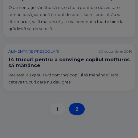
O alimentație sănătoasă este cheia pentru o dezvoltare
armonioasă, iar dacă ții cont de acest lucru, copilul tău va
răci mai rar, va fi mai vesel și se va concentra foarte bine la
grădiniță sau la școală.
ALIMENTAȚIE PRESCOLARI
20 octombrie 2016
14 trucuri pentru a convinge copilul mofturos
să mănânce
Reușești cu greu să-ți convingi copilul să mănânce? Iată
câteva trucuri care nu dau greș:
1
2