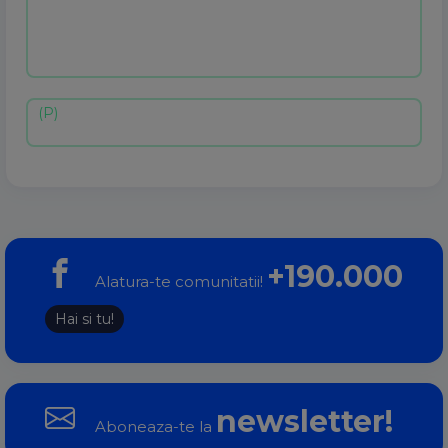
+190.000
Alatura-te comunitatii!
Hai si tu!
newsletter!
Aboneaza-te la