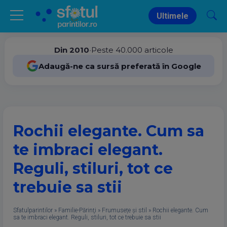
Ultimele
Din 2010
•
Peste 40.000 articole
Adaugă-ne ca sursă preferată în Google
Rochii elegante. Cum sa
te imbraci elegant.
Reguli, stiluri, tot ce
trebuie sa stii
Sfatulparintilor
»
Familie-Părinţi
»
Frumusețe și stil
»
Rochii elegante. Cum
sa te imbraci elegant. Reguli, stiluri, tot ce trebuie sa stii