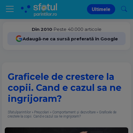
Ultimele
Din 2010
•
Peste 40.000 articole
Adaugă-ne ca sursă preferată în Google
Graficele de crestere la
copii. Cand e cazul sa ne
ingrijoram?
Sfatulparintilor
»
Preșcolari
»
Comportament și dezvoltare
»
Graficele de
crestere la copii. Cand e cazul sa ne ingrijoram?