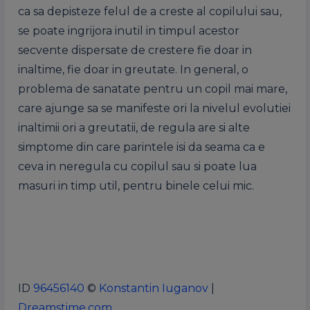
ca sa depisteze felul de a creste al copilului sau,
se poate ingrijora inutil in timpul acestor
secvente dispersate de crestere fie doar in
inaltime, fie doar in greutate. In general, o
problema de sanatate pentru un copil mai mare,
care ajunge sa se manifeste ori la nivelul evolutiei
inaltimii ori a greutatii, de regula are si alte
simptome din care parintele isi da seama ca e
ceva in neregula cu copilul sau si poate lua
masuri in timp util, pentru binele celui mic.
ID
96456140
©
Konstantin Iuganov
|
Dreamstime.com