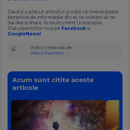
Dacă ți-a plăcut articolul și crezi că cineva poate
beneficia de informatiile din el, te invităm să ne
dai like și share. Îți mulțumim! Urmărește
Sfatulparintilor.ro și pe
Facebook
și
GoogleNews!
Articol redactat de:
Sfatul Parintilor
Acum sunt citite aceste
articole