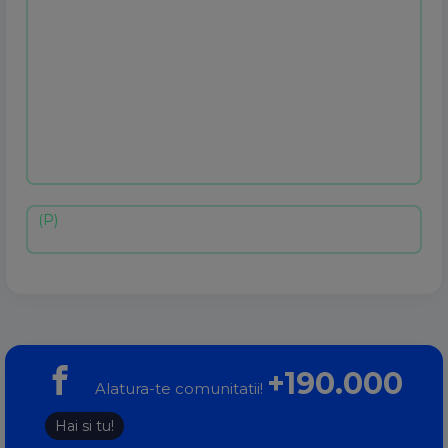
+190.000
Alatura-te comunitatii!
Hai si tu!