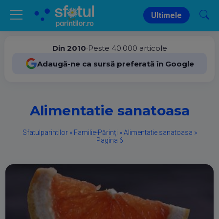
Ultimele
Din 2010
•
Peste 40.000 articole
Adaugă-ne ca sursă preferată în Google
Alimentatie sanatoasa
Sfatulparintilor
»
Familie-Părinţi
»
Alimentatie sanatoasa
»
Pagina 6