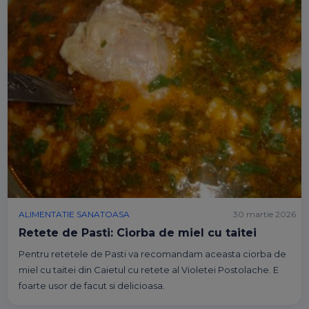
ALIMENTATIE SANATOASA
30 martie 2026
Retete de Pasti: Ciorba de miel cu taitei
Pentru retetele de Pasti va recomandam aceasta ciorba de
miel cu taitei din Caietul cu retete al Violetei Postolache. E
foarte usor de facut si delicioasa.