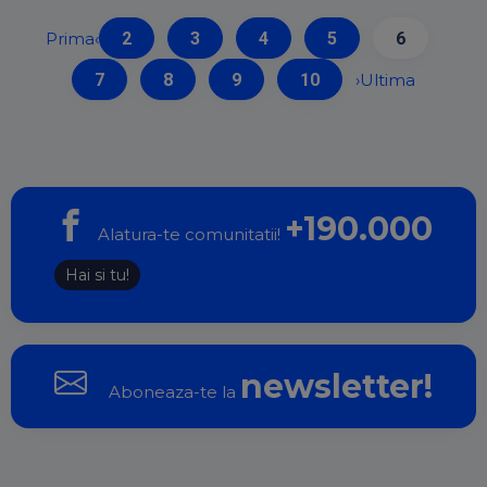
Prima
‹
2
3
4
5
6
7
8
9
10
›
Ultima
+190.000
Alatura-te comunitatii!
Hai si tu!
newsletter!
Aboneaza-te la