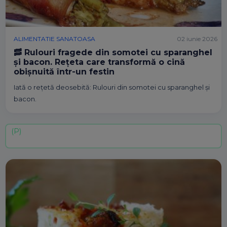
ALIMENTATIE SANATOASA
02 iunie 2026
🥓 Rulouri fragede din somotei cu sparanghel
și bacon. Rețeta care transformă o cină
obișnuită într-un festin
Iată o rețetă deosebită: Rulouri din somotei cu sparanghel și
bacon.