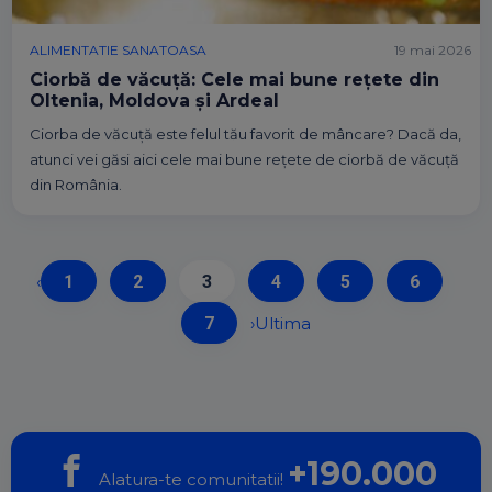
ALIMENTATIE SANATOASA
19 mai 2026
Ciorbă de văcuță: Cele mai bune rețete din
Oltenia, Moldova și Ardeal
Ciorba de văcuță este felul tău favorit de mâncare? Dacă da,
atunci vei găsi aici cele mai bune rețete de ciorbă de văcuță
din România.
‹
1
2
3
4
5
6
7
›
Ultima
+190.000
Alatura-te comunitatii!