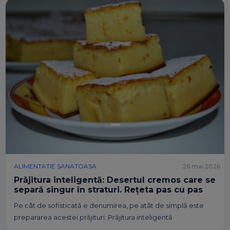
ALIMENTATIE SANATOASA
26 mai 2026
Prăjitura inteligentă: Desertul cremos care se
separă singur în straturi. Rețeta pas cu pas
Pe cât de sofisticată e denumirea, pe atât de simplă este
prepararea acestei prăjituri: Prăjitura inteligentă