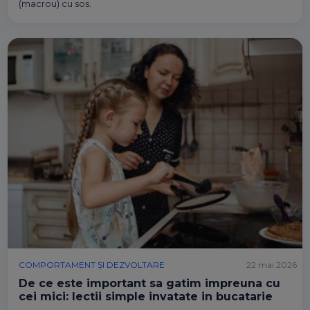
(macrou) cu sos.
COMPORTAMENT ȘI DEZVOLTARE
22 mai 2026
De ce este important sa gatim impreuna cu
cei mici: lectii simple invatate in bucatarie