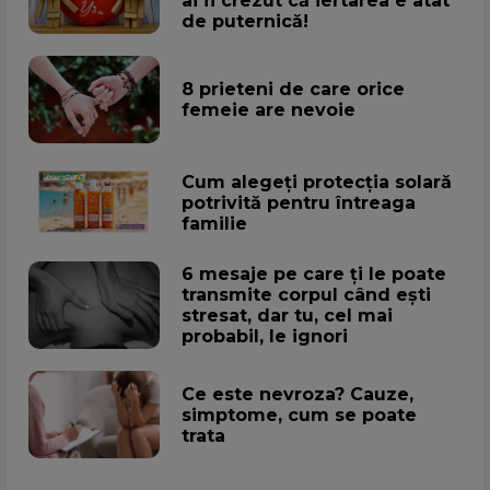
ai fi crezut că iertarea e atât
de puternică!
8 prieteni de care orice
femeie are nevoie
Cum alegeţi protecţia solară
potrivită pentru întreaga
familie
6 mesaje pe care ți le poate
transmite corpul când ești
stresat, dar tu, cel mai
probabil, le ignori
Ce este nevroza? Cauze,
simptome, cum se poate
trata