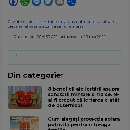
Facebook
WhatsApp
Messenger
Twitter
Email
Partajează
Cuvinte cheie:
alimentatie sanatoasa
,
alimente sanatoase
,
dieta sanatoasa
,
sfaturi ca sa nu te ingrasi
Data articol: 28/05/2022 (actualizat la: 28 mai 2022)
Din categorie:
8 beneficii ale iertării asupra
sănătății mintale și fizice. N-
ai fi crezut că iertarea e atât
de puternică!
Cum alegeţi protecţia solară
potrivită pentru întreaga