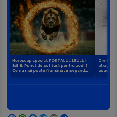
Horoscop special. PORTALUL LEULUI
Din 6 au
8:8:8. Punct de cotitură pentru zodii?
atrage no
Ce nu mai poate fi amânat începând
aduce intr
din 8 august?
banilor V