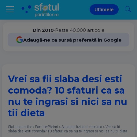
Ultimele
Din 2010
•
Peste 40.000 articole
Adaugă-ne ca sursă preferată în Google
Vrei sa fii slaba desi esti
comoda? 10 sfaturi ca sa
nu te ingrasi si nici sa nu
tii dieta
Sfatulparintilor
»
Familie-Părinţi
»
Sanatate fizica si mentala
»
Vrei sa fii
slaba desi esti comoda? 10 sfaturi ca sa nu te ingrasi si nici sa nu tii dieta