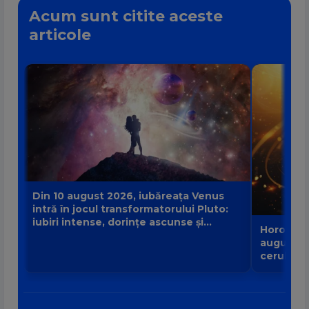
Acum sunt citite aceste
articole
Din 10 august 2026, iubăreața Venus
intră în jocul transformatorului Pluto:
iubiri intense, dorințe ascunse și
Horoscop
întâlniri misterioase. Ce se schimbă
august 2
profund în viața zodiilor?
cerul ver
eveniment
o alinier
ploaie de