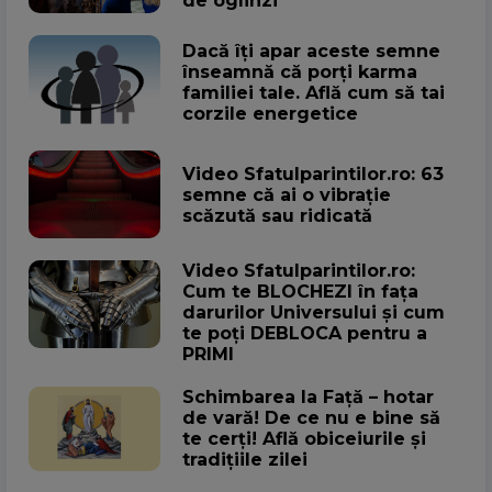
de oglinzi
Dacă îți apar aceste semne
înseamnă că porți karma
familiei tale. Află cum să tai
corzile energetice
Video Sfatulparintilor.ro: 63
semne că ai o vibrație
scăzută sau ridicată
Video Sfatulparintilor.ro:
Cum te BLOCHEZI în fața
darurilor Universului și cum
te poți DEBLOCA pentru a
PRIMI
Schimbarea la Față – hotar
de vară! De ce nu e bine să
te cerți! Află obiceiurile și
tradițiile zilei