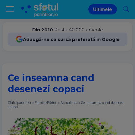
Ultimele
Din 2010
•
Peste 40.000 articole
Adaugă-ne ca sursă preferată în Google
Ce inseamna cand
desenezi copaci
Sfatulparintilor
»
Familie-Părinţi
»
Actualitate
»
Ce inseamna cand desenezi
copaci