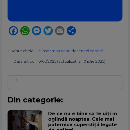
Facebook
WhatsApp
Messenger
Twitter
Email
Partajează
Cuvinte cheie:
Ce inseamna cand desenezi copaci
Data articol: 10/07/2025 (actualizat la: 10 iulie 2025)
Din categorie:
De ce nu e bine să te uiți în
oglindă noaptea. Cele mai
puternice superstiții legate