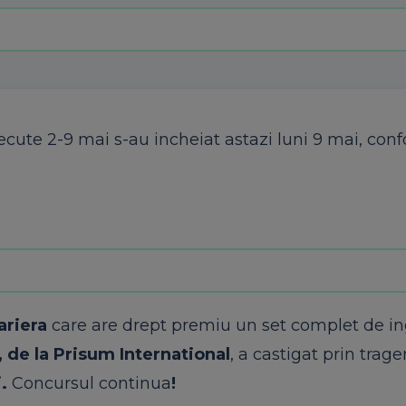
recute
2-9
mai
s-au
incheiat
astazi
luni
9
mai
, con
ariera
care are drept premiu un set complet de ing
 de la Prisum International
, a castigat prin trage
i
.
Concursul continua
!