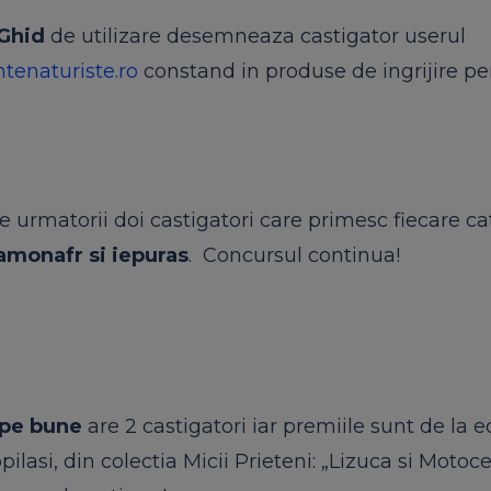
 Ghid
de utilizare desemneaza castigator userul
enaturiste.ro
constand in produse de ingrijire pe
e urmatorii doi castigatori care primesc fiecare c
amonafr
si
iepuras
. Concursul continua!
 pe bune
are 2 castigatori iar premiile sunt de la
e
lasi, din colectia Micii Prieteni: „Lizuca
si
Motoce