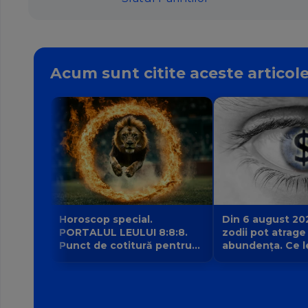
Acum sunt citite aceste articol
Horoscop special.
Din 6 august 20
PORTALUL LEULUI 8:8:8.
zodii pot atrage
Punct de cotitură pentru
abundența. Ce l
zodii? Ce nu mai poate fi
intrarea planetei 
amânat începând din 8
banilor Venus în
august?