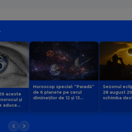
e
Sezonul eclip
Horoscop special: ”Paradă”
28 august 2
de 6 planete pe cerul
26 aceste
schimba desti
dimineților de 12 și 13
 norocul și
urmă și ce v
august 2026. Cine primește
e aduce
începe pentr
semnul că destinul își
iubirii și a
schimbă direcția?
 Balanță?