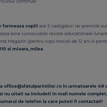
ncursul continua!
e formeaza copiii
are 2 castigatori iar premiile su
teaza bine cunoscutele reviste educationale lunar
rra Magazin (pentru copii trecuti de 12 ani
si
pent
010
si
mioara_milea
.
sa
office@sfatulparintilor.ro
in urmatoarele 48 
si
nu uitati sa includeti in mail numele complet,
umarul de telefon la care puteti fi contactati!