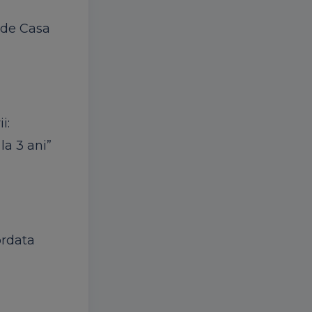
 de Casa
i:
la 3 ani”
rdata