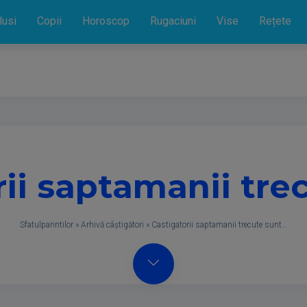
lusi
Copii
Horoscop
Rugaciuni
Vise
Rețete
rii saptamanii tre
Sfatulparintilor
»
Arhivă câștigători
»
Castigatorii saptamanii trecute sunt…