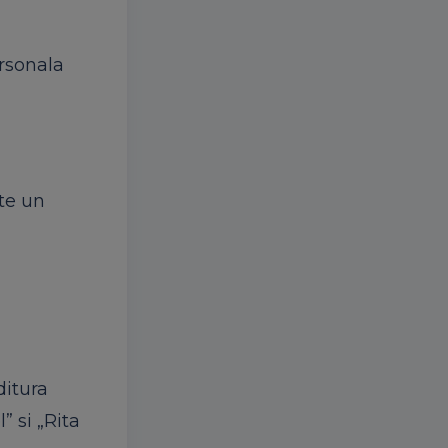
rsonala
ate un
ditura
l”
si
„Rita