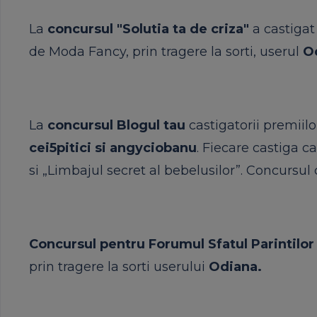
La
concursul "Solutia ta de criza"
a castigat
de Moda Fancy, prin tragere la sorti, userul
O
La
concursul Blogul tau
castigatorii
premiilo
cei5pitici
si
angyciobanu
. Fiecare castiga ca
si
„Limbajul secret al bebelusilor”. Concursul 
Concursul pentru Forumul Sfatul Parintilo
prin tragere la sorti userului
Odiana.