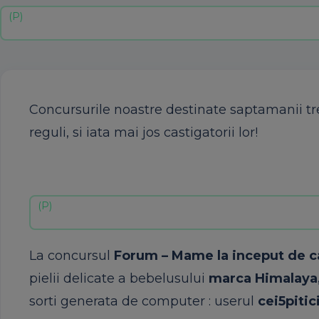
Concursurile
noastre
destinate
saptamanii
t
reguli
,
si
iata
mai
jos
castigatorii
lor
!
La concursul
Forum – Mame la inceput de c
pielii delicate a bebelusului
marca Himalaya,
sorti generata de computer : userul
cei5pitic