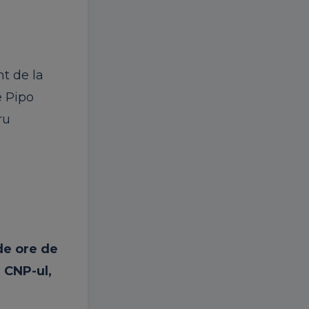
nt de la
e Pipo
ru
de ore de
 CNP-ul,