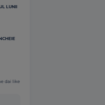
L LUNII
INCHEIE
ne dai like