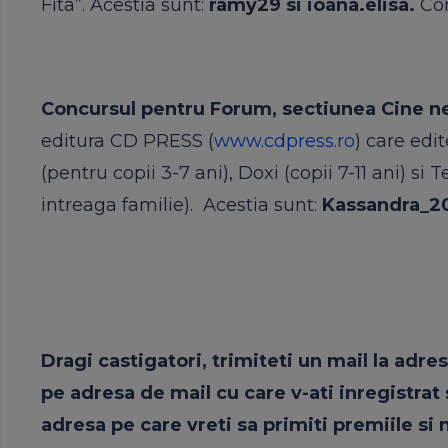
Fita”. Acestia sunt:
ramy29
si
ioana.elisa
.
Co
Concursul pentru Forum, sectiunea Cine n
editura CD PRESS (
www.cdpress.ro
) care edi
(pentru copii 3-7 ani), Doxi (copii 7-11 ani)
si
Te
intreaga familie). Acestia sunt:
Kassandra_2
Dragi castigatori, trimiteti un mail la adre
pe adresa de mail cu care v-ati inregistrat
adresa pe care vreti sa primiti premiile
si
n