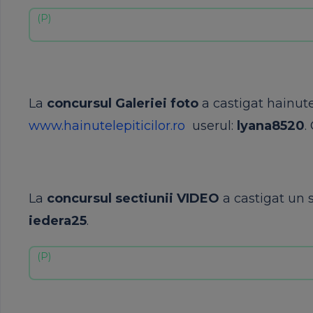
La
concursul Galeriei foto
a castigat hainut
www.hainutelepiticilor.ro
userul:
lyana8520
.
La
concursul sectiunii VIDEO
a castigat un 
iedera25
.