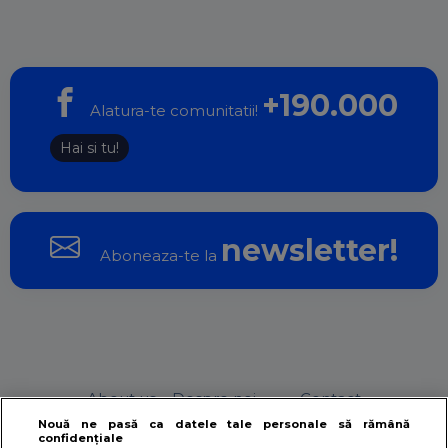
+190.000
Alatura-te comunitatii!
Hai si tu!
newsletter!
Aboneaza-te la
About us – Despre noi
Contact
Nouă ne pasă ca datele tale personale să rămână
confidențiale