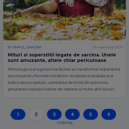
ÎN TIMPUL SARCINII
15 noiembrie 2024
Mituri si superstitii legate de sarcina. Unele
sunt amuzante, altele chiar periculoase
Tehnologia si progresul medicinei au transformat experienta
sarcinii pentru femeile moderne. Analizele prenatale pot
indica sexul copilului, cantitatea de lichid din placenta,
greutatea copilului inainte de nastere si multe alte lucruri.
‹
1
2
3
4
5
6
›
Ultima