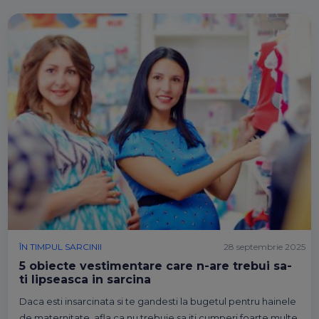
ÎN TIMPUL SARCINII
28 septembrie 2025
5 obiecte vestimentare care n-are trebui sa-
ti lipseasca in sarcina
Daca esti insarcinata si te gandesti la bugetul pentru hainele
de maternitate, afla ca nu trebuie sa iti cumperi foarte multe.