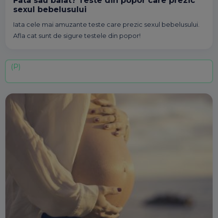
Fata sau baiat? Teste din popor care prezic
sexul bebelusului
Iata cele mai amuzante teste care prezic sexul bebelusului.
Afla cat sunt de sigure testele din popor!