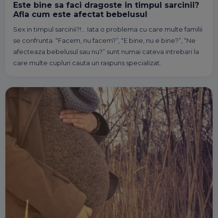
Este bine sa faci dragoste in timpul sarcinii?
Afla cum este afectat bebelusul
Sex in timpul sarcinii?!… Iata o problema cu care multe familii
se confrunta. “Facem, nu facem?”, “E bine, nu e bine?”, “Ne
afecteaza bebelusul sau nu?” sunt numai cateva intrebari la
care multe cupluri cauta un raspuns specializat.