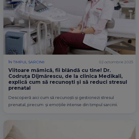
ÎN TIMPUL SARCINII
02 octombrie 2025
Viitoare mămică, fii blândă cu tine! Dr.
Codruța Dijmărescu, de la clinica Medikali,
explică cum să recunoști și să reduci stresul
prenatal
Descoperă aici cum să recunoști și gestionezi stresul
prenatal, precum și emoțiile intense din timpul sarcinii.