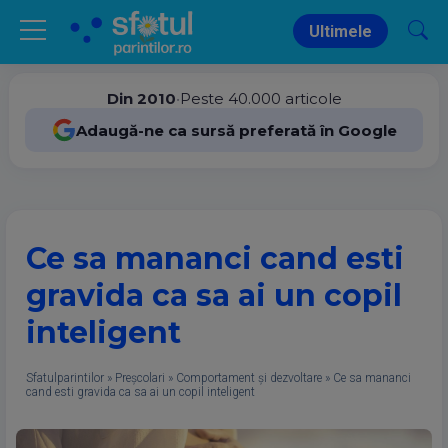
Ultimele
Din 2010
•
Peste 40.000 articole
Adaugă-ne ca sursă preferată în Google
Ce sa mananci cand esti
gravida ca sa ai un copil
inteligent
Sfatulparintilor
»
Preșcolari
»
Comportament și dezvoltare
»
Ce sa mananci
cand esti gravida ca sa ai un copil inteligent