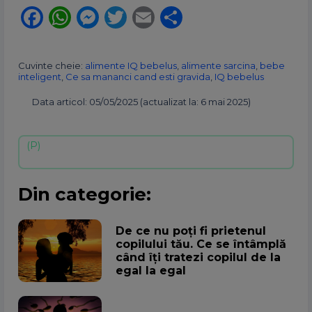
Facebook
WhatsApp
Messenger
Twitter
Email
Partajează
Cuvinte cheie:
alimente IQ bebelus
,
alimente sarcina
,
bebe
inteligent
,
Ce sa mananci cand esti gravida
,
IQ bebelus
Data articol: 05/05/2025 (actualizat la: 6 mai 2025)
Din categorie:
De ce nu poți fi prietenul
copilului tău. Ce se întâmplă
când îți tratezi copilul de la
egal la egal