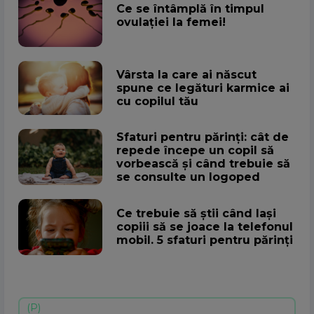
Ce se întâmplă în timpul
ovulației la femei!
Vârsta la care ai născut
spune ce legături karmice ai
cu copilul tău
Sfaturi pentru părinți: cât de
repede începe un copil să
vorbească și când trebuie să
se consulte un logoped
Ce trebuie să știi când lași
copiii să se joace la telefonul
mobil. 5 sfaturi pentru părinți