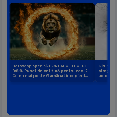
Horoscop special. PORTALUL LEULUI
Din 6 au
8:8:8. Punct de cotitură pentru zodii?
atrage no
Ce nu mai poate fi amânat începând
aduce intr
din 8 august?
banilor V