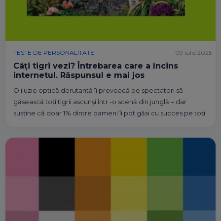
TESTE DE PERSONALITATE
09 iulie 2025
Câți tigri vezi? Întrebarea care a încins
internetul. Răspunsul e mai jos
O iluzie optică derutantă îi provoacă pe spectatori să
găsească toți tigrii ascunși într -o scenă din junglă – dar
susține că doar 1% dintre oameni îi pot găsi cu succes pe toți.