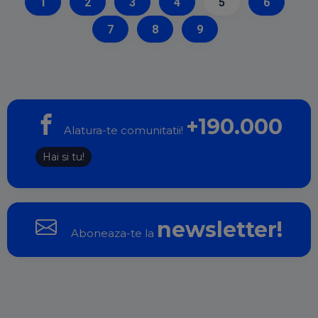
1
2
3
4
5
6
7
8
9
+190.000
Alatura-te comunitatii!
Hai si tu!
newsletter!
Aboneaza-te la