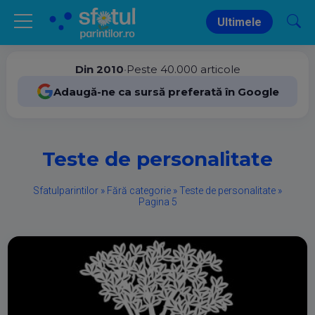
Ultimele
Din 2010
•
Peste 40.000 articole
Adaugă-ne ca sursă preferată în Google
Teste de personalitate
Sfatulparintilor
»
Fără categorie
»
Teste de personalitate
»
Pagina 5