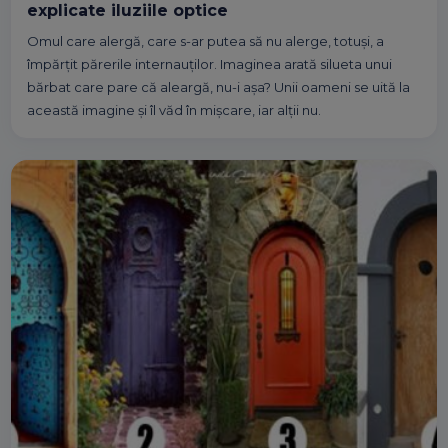
explicate iluziile optice
Omul care alergă, care s-ar putea să nu alerge, totuși, a
împărțit părerile internauților. Imaginea arată silueta unui
bărbat care pare că aleargă, nu-i așa? Unii oameni se uită la
această imagine și îl văd în mișcare, iar alții nu.