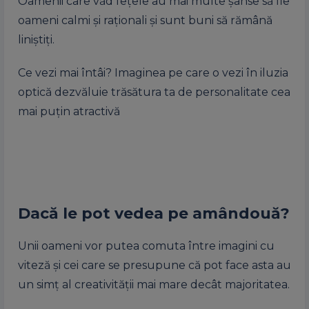
Oamenii care văd fețele au mai multe șanse să fie
oameni calmi și raționali și sunt buni să rămână
liniștiți.
Ce vezi mai întâi? Imaginea pe care o vezi în iluzia
optică dezvăluie trăsătura ta de personalitate cea
mai puțin atractivă
Dacă le pot vedea pe amândouă?
Unii oameni vor putea comuta între imagini cu
viteză și cei care se presupune că pot face asta au
un simț al creativității mai mare decât majoritatea.