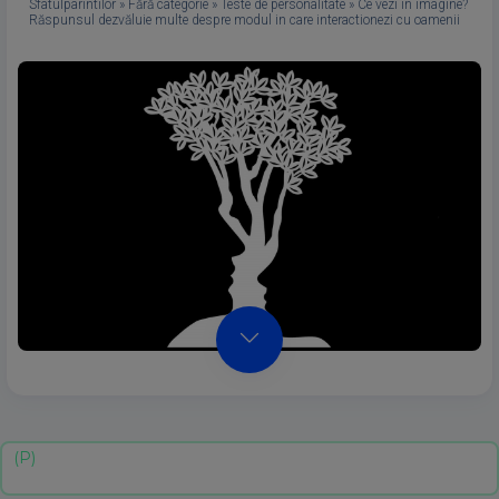
Sfatulparintilor
»
Fără categorie
»
Teste de personalitate
»
Ce vezi în imagine?
Răspunsul dezvăluie multe despre modul in care interactionezi cu oamenii