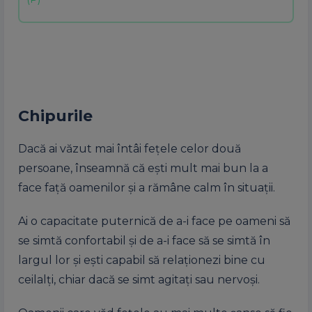
Chipurile
Dacă ai văzut mai întâi fețele celor două
persoane, înseamnă că ești mult mai bun la a
face față oamenilor și a rămâne calm în situații.
Ai o capacitate puternică de a-i face pe oameni să
se simtă confortabil și de a-i face să se simtă în
largul lor și ești capabil să relaționezi bine cu
ceilalți, chiar dacă se simt agitați sau nervoși.