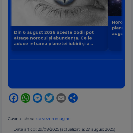
Horoscop
planete p
Din 6 august 2026 aceste zodii pot
august 2
atrage norocul și abundența. Ce le
destinul 
aduce intrarea planetei iubirii și a
banilor Venus în Balanță?
Facebook
WhatsApp
Messenger
Twitter
Email
Partajează
Cuvinte cheie:
ce vezi in imagine
Data articol: 29/08/2025 (actualizat la: 29 august 2025)