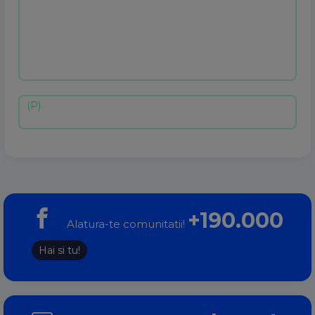
+190.000
Alatura-te comunitatii!
Hai si tu!