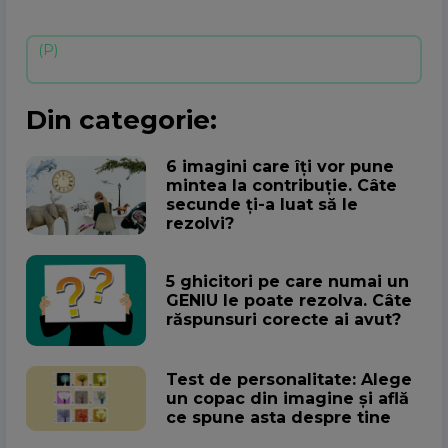
Din categorie:
6 imagini care îți vor pune
mintea la contribuție. Câte
secunde ți-a luat să le
rezolvi?
5 ghicitori pe care numai un
GENIU le poate rezolva. Câte
răspunsuri corecte ai avut?
Test de personalitate: Alege
un copac din imagine și află
ce spune asta despre tine