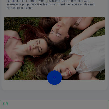
Sfatulparintilor
»
Familie-Părinţi
»
Sanatate fizica si mentala
»
Cum
influenteaza progesteronul echilibrul hormonal. Ce trebuie sa stii cand
hormonii o iau razna