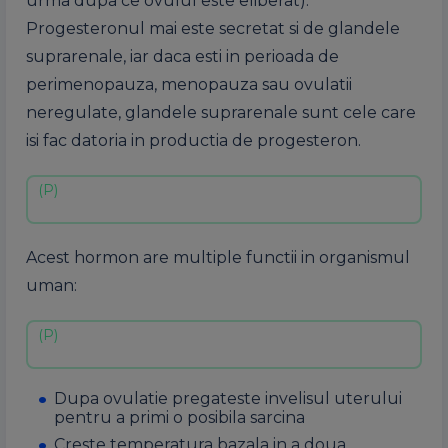
urma dupa ce ovulul este eliberat).
Progesteronul mai este secretat si de glandele
suprarenale, iar daca esti in perioada de
perimenopauza, menopauza sau ovulatii
neregulate, glandele suprarenale sunt cele care
isi fac datoria in productia de progesteron.
Acest hormon are multiple functii in organismul
uman:
Dupa ovulatie pregateste invelisul uterului
pentru a primi o posibila sarcina
Creste temperatura bazala in a doua