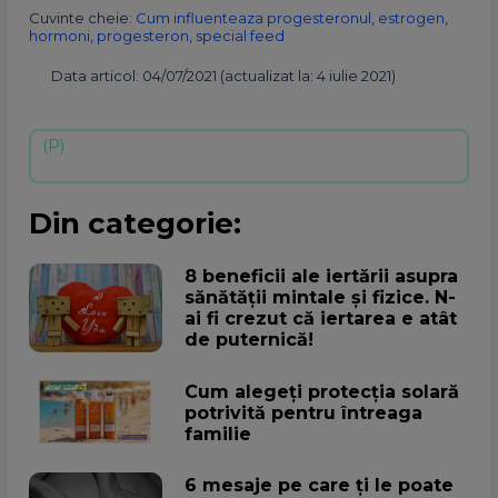
Cuvinte cheie:
Cum influenteaza progesteronul
,
estrogen
,
hormoni
,
progesteron
,
special feed
Data articol: 04/07/2021 (actualizat la: 4 iulie 2021)
Din categorie:
8 beneficii ale iertării asupra
sănătății mintale și fizice. N-
ai fi crezut că iertarea e atât
de puternică!
Cum alegeţi protecţia solară
potrivită pentru întreaga
familie
6 mesaje pe care ți le poate