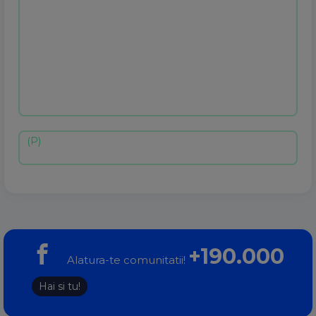
+190.000
Alatura-te comunitatii!
Hai si tu!