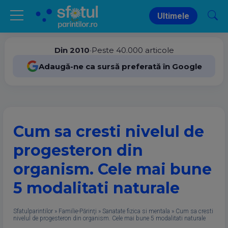
Ultimele
Din 2010
•
Peste 40.000 articole
Adaugă-ne ca sursă preferată în Google
Cum sa cresti nivelul de
progesteron din
organism. Cele mai bune
5 modalitati naturale
Sfatulparintilor
»
Familie-Părinţi
»
Sanatate fizica si mentala
»
Cum sa cresti
nivelul de progesteron din organism. Cele mai bune 5 modalitati naturale