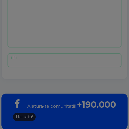
+190.000
Alatura-te comunitatii!
Hai si tu!