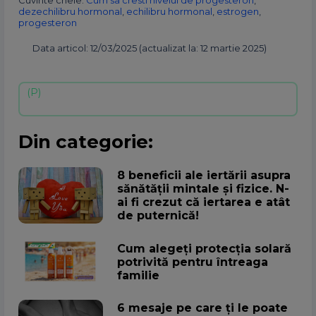
Cuvinte cheie:
Cum sa cresti nivelul de progesteron
,
dezechilibru hormonal
,
echilibru hormonal
,
estrogen
,
progesteron
Data articol: 12/03/2025 (actualizat la: 12 martie 2025)
Din categorie:
8 beneficii ale iertării asupra
sănătății mintale și fizice. N-
ai fi crezut că iertarea e atât
de puternică!
Cum alegeţi protecţia solară
potrivită pentru întreaga
familie
6 mesaje pe care ți le poate