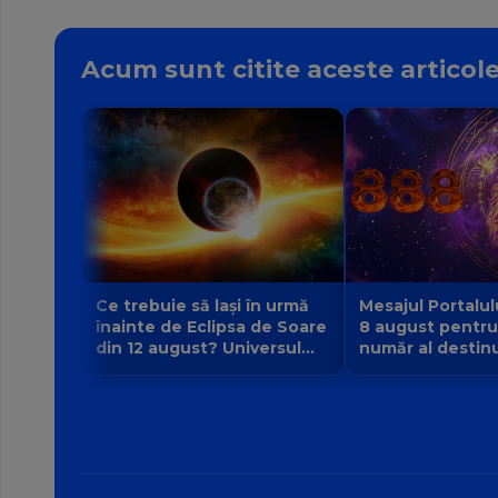
Acum sunt citite aceste articol
Ce trebuie să lași în urmă
Mesajul Portalul
înainte de Eclipsa de Soare
8 august pentru
din 12 august? Universul
număr al destinul
face loc unei vieți noi
la 9