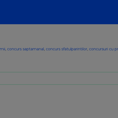
mii
,
concurs saptamanal
,
concurs sfatulparintilor
,
concursuri cu p