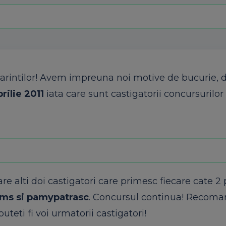
arintilor
!
Avem
impreuna
noi
motive de
bucurie
, 
prilie
2011
iata
care
sunt
castigatorii
concursurilor
are
alti
doi
castigatori
care
primesc
fiecare
cate
2
ams
si
pamypatrasc
.
Concursul
continua!
Recoman
uteti fi
voi
urmatorii
castigatori
!