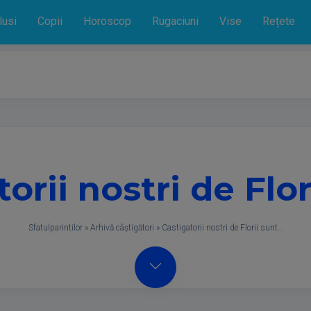
lusi
Copii
Horoscop
Rugaciuni
Vise
Rețete
orii nostri de Flo
Sfatulparintilor
»
Arhivă câștigători
»
Castigatorii nostri de Florii sunt…