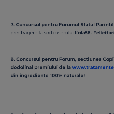
7.
Concursul
pentru Forumul
Sfatul
Parinti
prin tragere la sorti userului
liola56. Felicitari
8.
Concursul
pentru Forum, sectiunea Copil
dodolin
al premiului de la
www.tratamenten
din ingrediente 100% naturale!