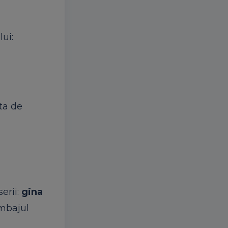
ui:
ta de
erii:
gina
mbajul