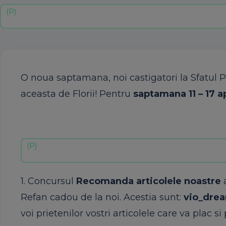
O
noua
saptamana
,
noi
castigatori
la
Sfatul
P
aceasta
de
Florii
!
Pentru
saptamana
11 – 17
a
1.
Concursul
Recomanda
articolele
noastre
Refan
cadou
de la
noi
.
Acestia
sunt
:
vio_dre
voi
prietenilor
vostri
articolele
care
va
plac
si
p