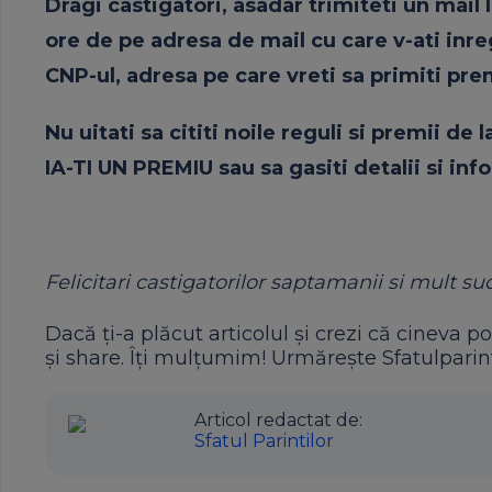
Dragi
castigatori
, asadar trimiteti un mail
ore de pe adresa de mail cu care v-ati inre
CNP-ul, adresa pe care vreti sa primiti pre
Nu uitati sa cititi noile reguli
si
premii de l
IA-TI UN PREMIU sau sa gasiti detalii
si
info
Felicitari castigatorilor saptamanii
si
mult succ
Dacă ți-a plăcut articolul și crezi că cineva po
și share. Îți mulțumim! Urmărește Sfatulparint
Articol redactat de:
Sfatul Parintilor