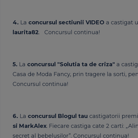
4.
La
concursul sectiunii VIDEO
a castigat 
laurita82
.
Concursul
continua!
5.
La
concursul "Solutia ta de criza"
a castig
Casa de Moda Fancy, prin tragere la sorti, pe
Concursul
continua!
6.
La
concursul Blogul tau
castigatorii
premii
si
MarkAlex
. Fiecare castiga
cate
2 carti: „Al
secret al bebelusilor”.
Concursul
continua!