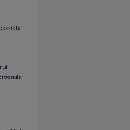
acordata
rul
ersonala