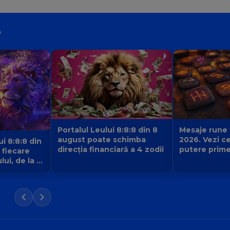
e
Portalul Leului 8:8:8 din 8
Mesaje rune
august poate schimba
2026. Vezi c
ui 8:8:8 din
direcția financiară a 4 zodii
putere prime
 fiecare
de la pietrel
ui, de la 1
care este se
succesului t