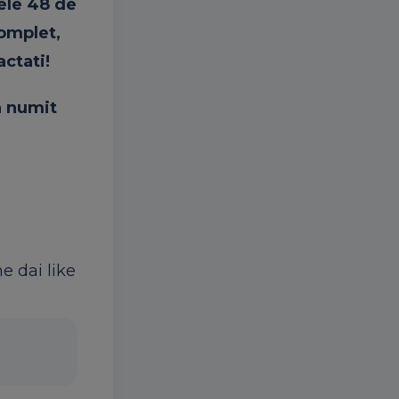
ele 48 de
complet,
actati!
a numit
ne dai like