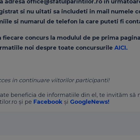
 la adresa
office@sfatulparintilor.ro
in urmatoar
gistrat
si
nu uitati sa includeti in mail numele 
miile
si
numarul de telefon la care puteti fi cont
a
fiecare
concurs la modulul de pe prima pagin
rmatiile
noi
despre toate concursurile
AICI.
es in continuare viitorilor participanti!
ate beneficia de informatiile din el, te invităm să 
ilor.ro și pe
Facebook
și
GoogleNews!