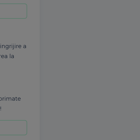
ngrijire a
rea la
mprimate
!