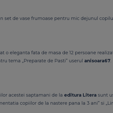
un set de vase frumoase pentru mic dejunul copilul
at o eleganta fata de masa de 12 persoane realiza
ntru tema „Preparate de Pasti” userul
anisoara67
.
lor acestei saptamani de la
editura Litera
sunt
us
imentatia copiilor de la nastere pana la 3 ani”
si
„Li