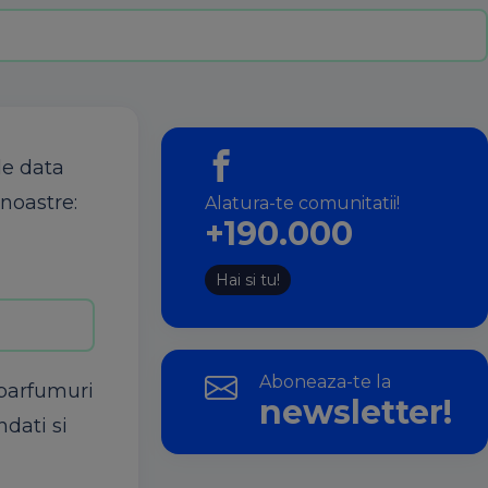
de data
noastre
:
Alatura-te comunitatii!
+190.000
Hai si tu!
Aboneaza-te la
parfumuri
newsletter!
dati
si