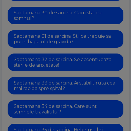
Saptamana 30 de sarcina. Cum stai cu
somnul?
Saptamana 31 de sarcina. Stii ce trebuie sa
pui in bagajul de gravida?
Saptamana 32 de sarcina. Se accentueaza
starile de anxietate!
Saptamana 33 de sarcina. Ai stabilit ruta cea
mai rapida spre spital?
Saptamana 34 de sarcina. Care sunt
semnele travaliului?
Saptamana 35 de sarcina. Bebelusul isi