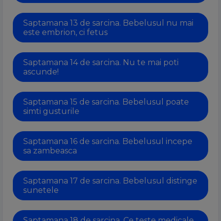
Saptamana 13 de sarcina. Bebelusul nu mai
este embrion, ci fetus
Saptamana 14 de sarcina. Nu te mai poti
ascunde!
Saptamana 15 de sarcina. Bebelusul poate
simti gusturile
Saptamana 16 de sarcina. Bebelusul incepe
sa zambeasca
Saptamana 17 de sarcina. Bebelusul distinge
sunetele
Saptamana 18 de sarcina. Ce teste medicale