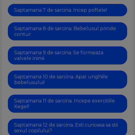
Saptamana 7 de sarcina. Incep poftele!
Saptamana 8 de sarcina. Bebelusul prinde
contur
Saptamana 9 de sarcina. Se formeaza
valvele inimii
Saptamana 10 de sarcina. Apar unghiile
bebelusului!
Saptamana 11 de sarcina. Incepe exercitiile
Kegel!
Saptamana 12 de sarcina. Esti curioasa sa stii
sexul copilului?