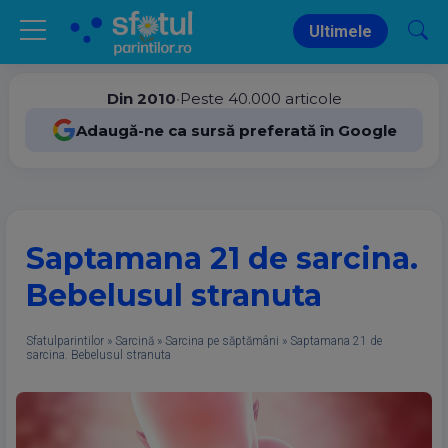
Ultimele
Din 2010
•
Peste 40.000 articole
Adaugă-ne ca sursă preferată în Google
Saptamana 21 de sarcina.
Bebelusul stranuta
Sfatulparintilor
»
Sarcină
»
Sarcina pe săptămâni
»
Saptamana 21 de
sarcina. Bebelusul stranuta