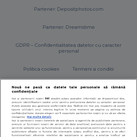
Partener: Depositphotos.com
Partener: Dreamstime
GDPR – Confidentialitatea datelor cu caracter
personal
Politica cookies
Termeni si conditii
Nouă ne pasă ca datele tale personale să rămână
confidențiale
© 2026
SfatulParintilor.ro
.
Designed by Live Design
Noi și partenerii noștri
961
stocăm și/sau accesăm informații pe dispozitivul dvs.,
precum identificatorii cookie unici pentru prelucrarea datelor cu caracter personal.
Puteți accepta sau gestiona preferințele dvs. făcând clic mai jos, respectiv vă puteți
opune utilizării unui interes legitim în orice moment pe pagina cu politica de
confidențialitate. Aceste alegeri vor fi raportate partenerilor noștri și nu vă vor afecta
navigarea.
Mai multe detalii
Noi si partenerii nostri (retelele de socializare si agentiile de publicitate partenere,
precum si furnizorii nostri de servicii de date analitice) prelucram date pentru a
permite website-ului sa functioneze, pentru a personaliza continutul si anunturile
publicitare afisate in functie de interesele si/sau profilul dvs., pentru a va oferi
functionalitati aferente retelelor de socializare si pentru a analiza traficul pe