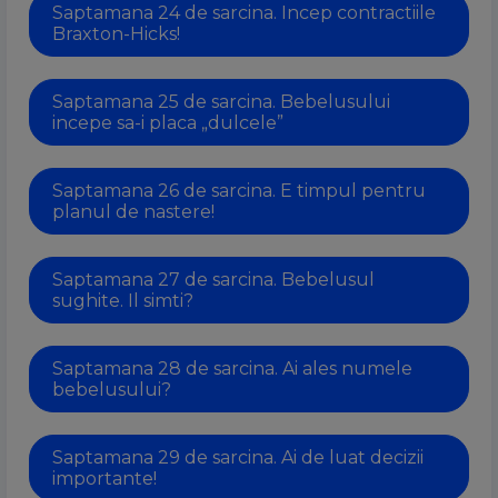
Saptamana 24 de sarcina. Incep contractiile
Braxton-Hicks!
Saptamana 25 de sarcina. Bebelusului
incepe sa-i placa „dulcele”
Saptamana 26 de sarcina. E timpul pentru
planul de nastere!
Saptamana 27 de sarcina. Bebelusul
sughite. Il simti?
Saptamana 28 de sarcina. Ai ales numele
bebelusului?
Saptamana 29 de sarcina. Ai de luat decizii
importante!