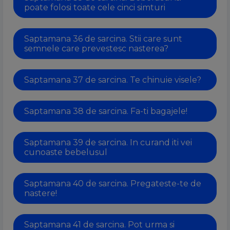
poate folosi toate cele cinci simturi
Saptamana 36 de sarcina. Stii care sunt
semnele care prevestesc nasterea?
Saptamana 37 de sarcina. Te chinuie visele?
Saptamana 38 de sarcina. Fa-ti bagajele!
Saptamana 39 de sarcina. In curand iti vei
cunoaste bebelusul
Saptamana 40 de sarcina. Pregateste-te de
nastere!
Saptamana 41 de sarcina. Pot urma si