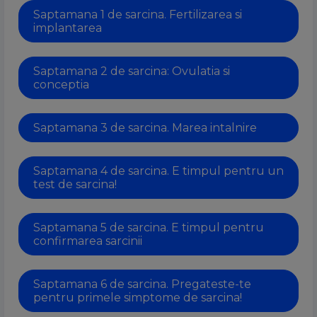
Saptamana 1 de sarcina. Fertilizarea si
implantarea
Saptamana 2 de sarcina: Ovulatia si
conceptia
Saptamana 3 de sarcina. Marea intalnire
Saptamana 4 de sarcina. E timpul pentru un
test de sarcina!
Saptamana 5 de sarcina. E timpul pentru
confirmarea sarcinii
Saptamana 6 de sarcina. Pregateste-te
pentru primele simptome de sarcina!