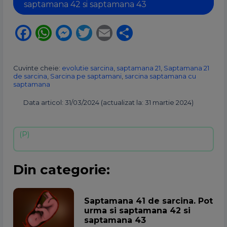
saptamana 42 si saptamana 43
Facebook
WhatsApp
Messenger
Twitter
Email
Partajează
Cuvinte cheie:
evolutie sarcina
,
saptamana 21
,
Saptamana 21
de sarcina
,
Sarcina pe saptamani
,
sarcina saptamana cu
saptamana
Data articol: 31/03/2024 (actualizat la: 31 martie 2024)
Din categorie:
Saptamana 41 de sarcina. Pot
urma si saptamana 42 si
saptamana 43