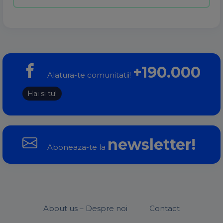
+190.000
Alatura-te comunitatii!
Hai si tu!
newsletter!
Aboneaza-te la
About us – Despre noi
Contact