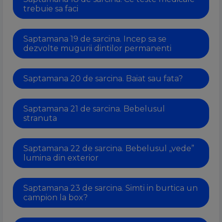
trebuie sa faci
Saptamana 19 de sarcina. Incep sa se
dezvolte mugurii dintilor permanenti
Saptamana 20 de sarcina. Baiat sau fata?
Saptamana 21 de sarcina. Bebelusul
stranuta
Saptamana 22 de sarcina. Bebelusul „vede”
lumina din exterior
Saptamana 23 de sarcina. Simti in burtica un
campion la box?