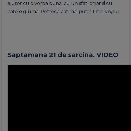
ajutor cu o vorba buna, cu un sfat, chiar si cu
cate o gluma. Petrece cat mai putin timp singur.
Saptamana 21 de sarcina. VIDEO