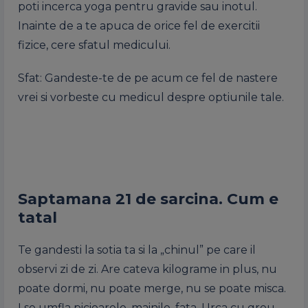
poti incerca yoga pentru gravide sau inotul.
Inainte de a te apuca de orice fel de exercitii
fizice, cere sfatul medicului.
Sfat: Gandeste-te de pe acum ce fel de nastere
vrei si vorbeste cu medicul despre optiunile tale.
Saptamana 21 de sarcina. Cum e
tatal
Te gandesti la sotia ta si la „chinul” pe care il
observi zi de zi. Are cateva kilograme in plus, nu
poate dormi, nu poate merge, nu se poate misca.
I se umfla picioarele, mainile, fata. Urca cu greu