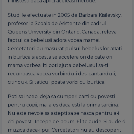
l linistesti daca aplici aceleasi metode.
Studiile efectuate in 2005 de Barbara Kisilevsky,
profesor la Scoala de Asistente din cadrul
Queens University din Ontario, Canada, releva
faptul ca bebelusii adora vocea mamei.
Cercetatorii au masurat pulsul bebelusilor aflati
in burtica si acesta se accelera ori de cate ori
mama vorbea. Iti poti ajuta bebelusul sa-ti
recunoasca vocea vorbindu-i des, cantandu-i,
citindu-i. Si taticul poate vorbi cu burtica.
Poti sa incepi deja sa cumperi carti cu povesti
pentru copii, mai ales daca esti la prima sarcina.
Nu este nevoie sa astepti sa se nasca pentru a-i
citi povesti. Incepe de-acum. El te aude. Si aude si
muzica daca-i pui. Cercetatorii nu au descoperit