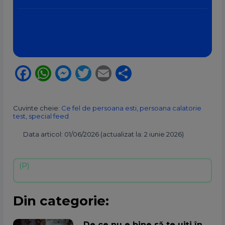
Facebook
WhatsApp
Messenger
Twitter
Email
Partajează
Cuvinte cheie:
Ce fel de persoana esti
,
persoana calatorie
test
,
special feed
Data articol: 01/06/2026 (actualizat la: 2 iunie 2026)
Din categorie:
De ce nu e bine să te uiți în