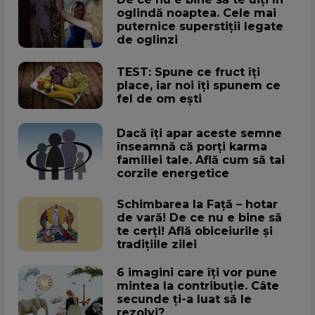
oglindă noaptea. Cele mai
puternice superstiții legate
de oglinzi
TEST: Spune ce fruct îți
place, iar noi îți spunem ce
fel de om ești
Dacă îți apar aceste semne
înseamnă că porți karma
familiei tale. Află cum să tai
corzile energetice
Schimbarea la Față – hotar
de vară! De ce nu e bine să
te cerți! Află obiceiurile și
tradițiile zilei
6 imagini care îți vor pune
mintea la contribuție. Câte
secunde ți-a luat să le
rezolvi?