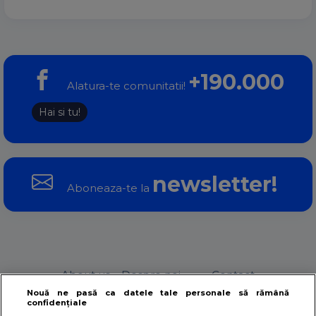
+190.000
Alatura-te comunitatii!
Hai si tu!
newsletter!
Aboneaza-te la
About us – Despre noi
Contact
Nouă ne pasă ca datele tale personale să rămână
confidențiale