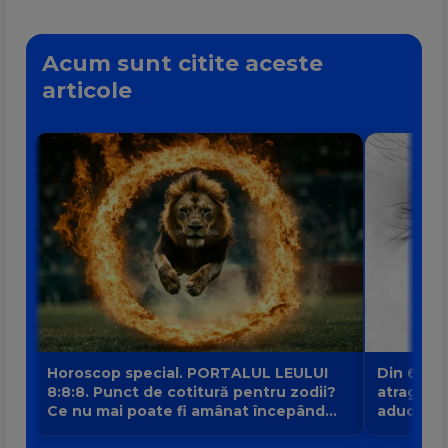
Acum sunt citite aceste
articole
Horoscop special. PORTALUL LEULUI
Din 6 au
8:8:8. Punct de cotitură pentru zodii?
atrage no
Ce nu mai poate fi amânat începând
aduce intr
din 8 august?
banilor V