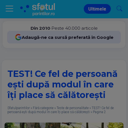
Ultimele
Din 2010
•
Peste 40.000 articole
Adaugă-ne ca sursă preferată în Google
TEST! Ce fel de persoană
ești după modul în care
îți place să călătorești
Sfatulparintilor
»
Fără categorie
»
Teste de personalitate
»
TEST! Ce fel de
persoană ești după modul în care îți place să călătorești
»
Pagina 2