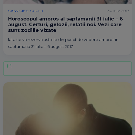
CASNICIE SI CUPLU
30 iulie 2017
Horoscopul amoros al saptamanii 31 iulie – 6
august. Certuri, gelozii, relatii noi. Vezi care
sunt zodiile vizate
Iata ce va rezerva astrele din punct de vedere amoros in
saptamana 31 iulie – 6 august 2017.