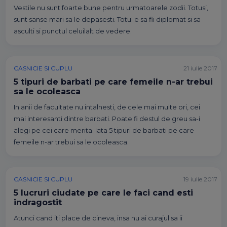
Vestile nu sunt foarte bune pentru urmatoarele zodii. Totusi,
sunt sanse mari sa le depasesti. Totul e sa fii diplomat si sa
asculti si punctul celuilalt de vedere.
CASNICIE SI CUPLU
21 iulie 2017
5 tipuri de barbati pe care femeile n-ar trebui
sa le ocoleasca
In anii de facultate nu intalnesti, de cele mai multe ori, cei
mai interesanti dintre barbati. Poate fi destul de greu sa-i
alegi pe cei care merita. Iata 5 tipuri de barbati pe care
femeile n-ar trebui sa le ocoleasca.
CASNICIE SI CUPLU
19 iulie 2017
5 lucruri ciudate pe care le faci cand esti
indragostit
Atunci cand iti place de cineva, insa nu ai curajul sa ii