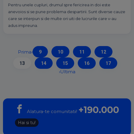
Pentru unele cupluri, drumul spre fericirea in doi este
anevoios si se pune problema despartirii. Sunt diverse cauze
care se interpun si de multe ori uiti de lucrurile care v-au
adus impreuna.
Prima
‹
9
10
11
12
13
14
15
16
17
›
Ultima
+190.000
Alatura-te comunitatii!
Hai si tu!