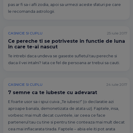
pas ar fi sa-i afli zodia, apoi sa urmezi aceste sfaturi pe care
le recomanda astrologii.
CASNICIE SI CUPLU
25 iulie 2017
Ce pereche ti se potriveste in functie de luna
in care te-ai nascut
Te intrebi daca undeva se gaseste sufletul tau pereche si
daca il vei intalni? Iata ce fel de persoana ar trebui sa cauti.
CASNICIE SI CUPLU
24 iulie 2017
7 semne ca te iubeste cu adevarat
E foarte usor sa-i spui cuiva „Te iubesc!“ (o declaratie azi
aproape banala, demonetizata de atata uz). Faptele, insa,
vorbesc mai mult decat cuvintele, iar ceea ce face
partenerul tau cu tine si pentru tine conteaza mai mult decat
cea mai inflacarata tirada. Faptele – abia ele iti pot arata