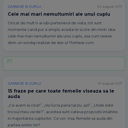
CASNICIE SI CUPLU
02 august 2017
Cele mai mari nemultumiri ale unui cuplu
Oricat de mult ti-ai iubi partenerul de viata, tot sunt
momente cand pur si simplu acesta te scote din minti. Iata
cele mai mari nemultumiri ale unui cuplu, asa cum reiese
dintr-un sondaj realizat de site-ul TheNest.com.
CASNICIE SI CUPLU
01 august 2017
15 fraze pe care toate femeile viseaza sa le
auda
„Ce avem la cina?”, „Voi lucra pana tarziu, azi!”, „Unde este
tricoul meu verde?”, acestea sunt cateva propozitii intalnite
in majoritatea cuplurilor. Ce vor, insa, femeile sa auda din
partea sotilor lor?