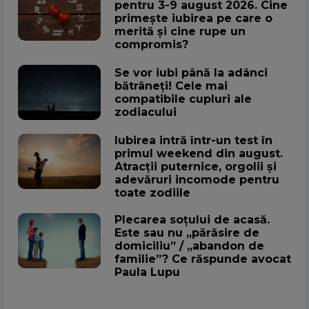
pentru 3-9 august 2026. Cine
primește iubirea pe care o
merită și cine rupe un
compromis?
Se vor iubi până la adânci
bătrâneți! Cele mai
compatibile cupluri ale
zodiacului
Iubirea intră într-un test în
primul weekend din august.
Atracții puternice, orgolii și
adevăruri incomode pentru
toate zodiile
Plecarea soțului de acasă.
Este sau nu „părăsire de
domiciliu” / „abandon de
familie”? Ce răspunde avocat
Paula Lupu