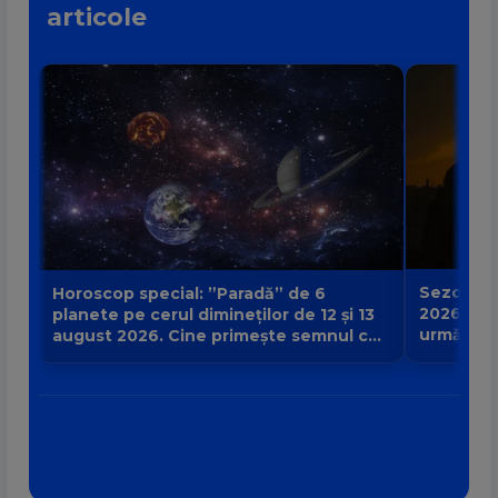
articole
Sezonul e
Horoscop special: ”Paradă” de 6
2026 poat
planete pe cerul dimineților de 12 și 13
urmă și c
august 2026. Cine primește semnul că
zodia ta?
destinul își schimbă direcția?