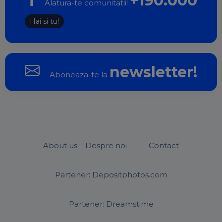
+190.000
Alatura-te comunitatii!
Hai si tu!
newsletter!
Aboneaza-te la
About us – Despre noi
Contact
Partener: Depositphotos.com
Partener: Dreamstime