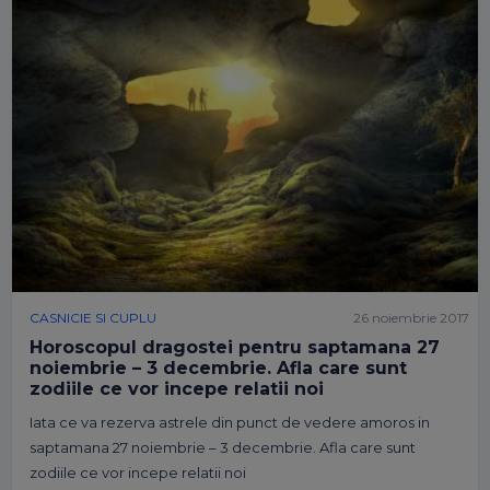
CASNICIE SI CUPLU
26 noiembrie 2017
Horoscopul dragostei pentru saptamana 27
noiembrie – 3 decembrie. Afla care sunt
zodiile ce vor incepe relatii noi
Iata ce va rezerva astrele din punct de vedere amoros in
saptamana 27 noiembrie – 3 decembrie. Afla care sunt
zodiile ce vor incepe relatii noi