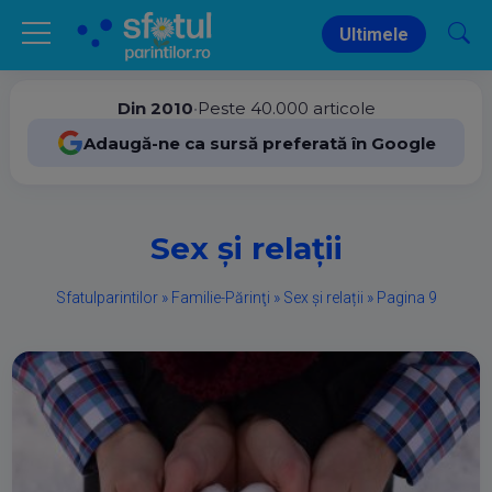
Ultimele
Din 2010
•
Peste 40.000 articole
Adaugă-ne ca sursă preferată în Google
Sex și relații
Sfatulparintilor
»
Familie-Părinţi
»
Sex și relații
»
Pagina 9