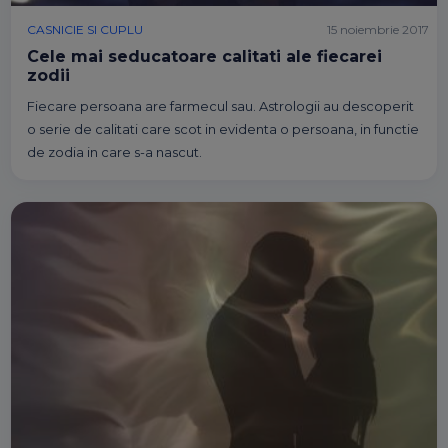
CASNICIE SI CUPLU
15 noiembrie 2017
Cele mai seducatoare calitati ale fiecarei
zodii
Fiecare persoana are farmecul sau. Astrologii au descoperit
o serie de calitati care scot in evidenta o persoana, in functie
de zodia in care s-a nascut.