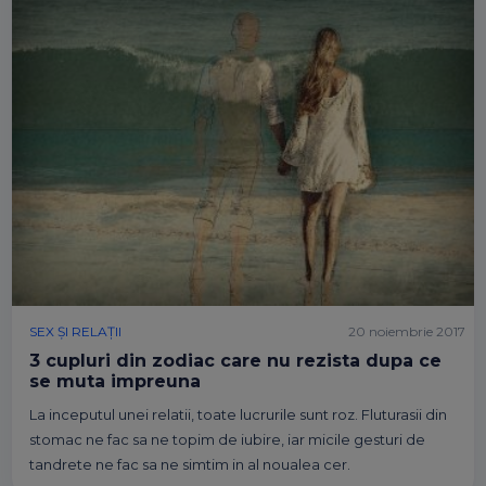
SEX ȘI RELAȚII
20 noiembrie 2017
3 cupluri din zodiac care nu rezista dupa ce
se muta impreuna
La inceputul unei relatii, toate lucrurile sunt roz. Fluturasii din
stomac ne fac sa ne topim de iubire, iar micile gesturi de
tandrete ne fac sa ne simtim in al noualea cer.