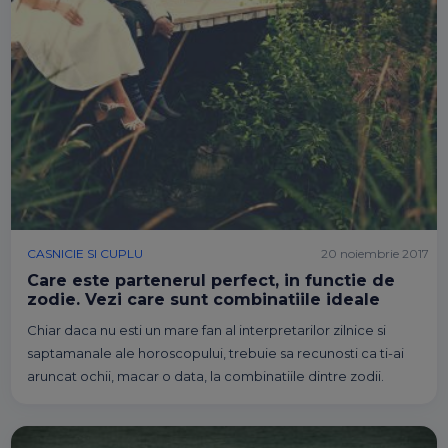
CASNICIE SI CUPLU
20 noiembrie 2017
Care este partenerul perfect, in functie de
zodie. Vezi care sunt combinatiile ideale
Chiar daca nu esti un mare fan al interpretarilor zilnice si
saptamanale ale horoscopului, trebuie sa recunosti ca ti-ai
aruncat ochii, macar o data, la combinatiile dintre zodii.