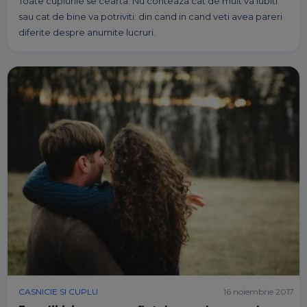
Toate cuplurile se cearta. Nu conteaza cat de mult va iubiti
sau cat de bine va potriviti: din cand in cand veti avea pareri
diferite despre anumite lucruri.
CASNICIE SI CUPLU
16 noiembrie 2017