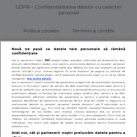
GDPR – Confidentialitatea datelor cu caracter
personal
Politica cookies
Termeni si conditii
Nouă ne pasă ca datele tale personale să rămână
confidențiale
© 2026
SfatulParintilor.ro
.
Designed by Live Design
Noi și partenerii noștri
959
stocăm și/sau accesăm informații pe dispozitivul dvs.,
precum identificatorii cookie unici pentru prelucrarea datelor cu caracter personal.
Puteți accepta sau gestiona preferințele dvs. făcând clic mai jos, respectiv vă puteți
opune utilizării unui interes legitim în orice moment pe pagina cu politica de
confidențialitate. Aceste alegeri vor fi raportate partenerilor noștri și nu vă vor afecta
navigarea.
Mai multe detalii
Noi si partenerii nostri (retelele de socializare si agentiile de publicitate partenere,
precum si furnizorii nostri de servicii de date analitice) prelucram date pentru a
permite website-ului sa functioneze, pentru a personaliza continutul si anunturile
publicitare afisate in functie de interesele si/sau profilul dvs., pentru a va oferi
functionalitati aferente retelelor de socializare si pentru a analiza traficul pe
website. Beneficiati de drepturile prevazute de art. 15-22 din GDPR in legatura cu
prelucrarea datelor cu caracter personal. Aceste drepturi pot fi exercitate prin
modalitatea indicata
aici
. Prin click pe “ACCEPT TOATE”, acceptati folosirea tuturor
Tehnologiilor de tip Cookie, care implica inclusiv acceptul dvs. cu privire la
stocarea/accesarea informatiilor de catre Vendor-ii cu care colaboram. Prin click pe
“VREAU SA MODIFIC SETARILE INDIVIDUAL” puteti schimba preferintele in mod
individual, mai putin cele legate de cookie strict necesare pentru functionarea
website-ului.
Atât noi, cât și partenerii noștri prelucrăm datele pentru a