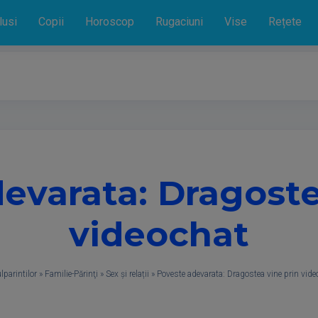
lusi
Copii
Horoscop
Rugaciuni
Vise
Rețete
evarata: Dragoste
videochat
lparintilor
»
Familie-Părinţi
»
Sex și relații
»
Poveste adevarata: Dragostea vine prin vide