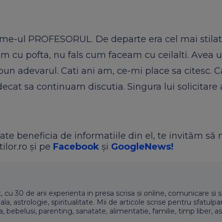
me-ul PROFESORUL. De departe era cel mai stilat
deam cu pofta, nu fals cum faceam cu ceilalti. Avea 
spun adevarul. Cati ani am, ce-mi place sa citesc. 
cat sa continuam discutia. Singura lui solicitare 
ate beneficia de informatiile din el, te invităm să 
ilor.ro și pe
Facebook
și
GoogleNews!
t, cu 30 de ani experienta in presa scrisa si online, comunicare si s
 astrologie, spiritualitate. Mii de articole scrise pentru sfatulpari
a, bebelusi, parenting, sanatate, alimentatie, familie, timp liber, as