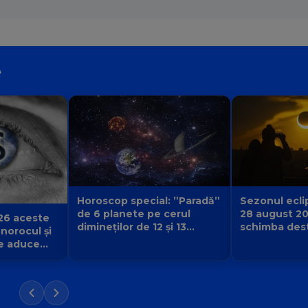
e
Sezonul eclip
Horoscop special: ”Paradă”
28 august 2
de 6 planete pe cerul
26 aceste
schimba desti
dimineților de 12 și 13
 norocul și
urmă și ce v
august 2026. Cine primește
e aduce
începe pentr
semnul că destinul își
iubirii și a
schimbă direcția?
 Balanță?