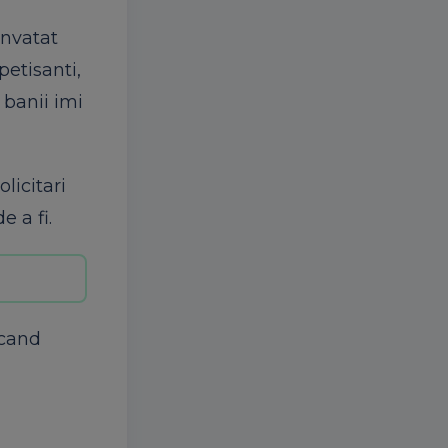
invatat
petisanti,
 banii imi
licitari
 a fi.
 cand