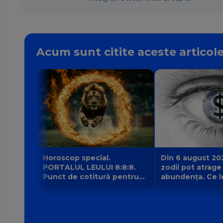
Acum sunt citite aceste articol
Horoscop special.
Din 6 august 20
PORTALUL LEULUI 8:8:8.
zodii pot atrage
Punct de cotitură pentru
abundența. Ce l
zodii? Ce nu mai poate fi
intrarea planetei 
amânat începând din 8
banilor Venus în
august?