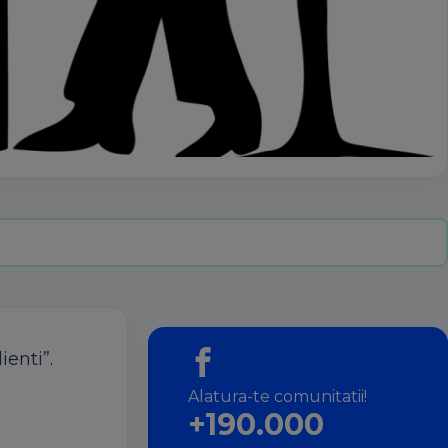
ienti”.
Alatura-te comunitatii!
+190.000