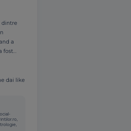
 dintre
un
Cand a
a fost…
ne dai like
ocial-
ntilor.ro,
trologie,