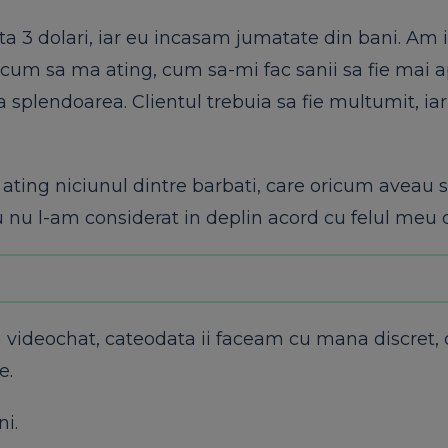
a 3 dolari, iar eu incasam jumatate din bani. Am 
 cum sa ma ating, cum sa-mi fac sanii sa fie mai a
plendoarea. Clientul trebuia sa fie multumit, iar
ating niciunul dintre barbati, care oricum aveau so
 nu l-am considerat in deplin acord cu felul meu de
 videochat, cateodata ii faceam cu mana discret,
e.
i.