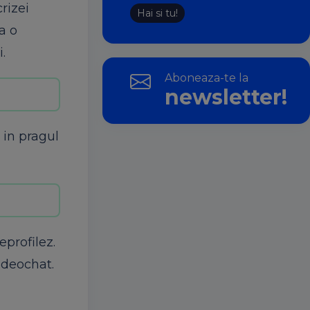
rizei
Hai si tu!
a o
.
Aboneaza-te la
newsletter!
 in pragul
profilez.
ideochat.