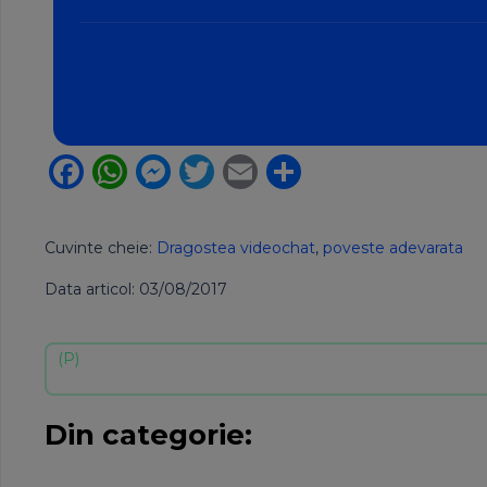
Facebook
WhatsApp
Messenger
Twitter
Email
Partajează
Cuvinte cheie:
Dragostea videochat
,
poveste adevarata
Data articol: 03/08/2017
Din categorie: