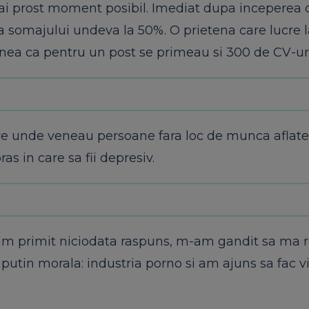
i prost moment posibil. Imediat dupa inceperea c
a somajului undeva la 50%. O prietena care lucre l
nea ca pentru un post se primeau si 300 de CV-uri
ere unde veneau persoane fara loc de munca aflate
as in care sa fii depresiv.
am primit niciodata raspuns, m-am gandit sa ma re
putin morala: industria porno si am ajuns sa fac v