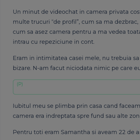
Un minut de videochat in camera privata cost
multe trucuri “de profil”, cum sa ma dezbrac,
cum sa asez camera pentru a ma vedea toata s
intrau cu repeziciune in cont.
Eram in intimitatea casei mele, nu trebuia sa 
bizare. N-am facut niciodata nimic pe care eu
Iubitul meu se plimba prin casa cand faceam
camera era indreptata spre fund sau alte zon
Pentru toti eram Samantha si aveam 22 de an