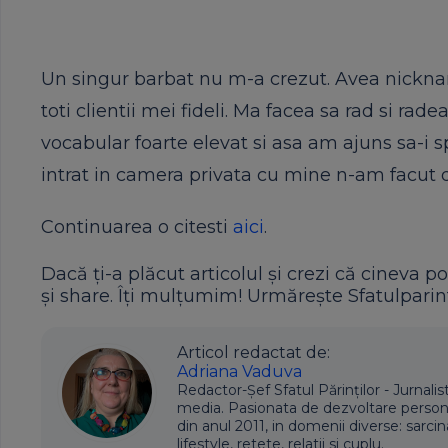
Un singur barbat nu m-a crezut. Avea nickna
toti clientii mei fideli. Ma facea sa rad si ra
vocabular foarte elevat si asa am ajuns sa-i 
intrat in camera privata cu mine n-am facut de
Continuarea o citesti
aici
.
Dacă ți-a plăcut articolul și crezi că cineva po
și share. Îți mulțumim! Urmărește Sfatulparint
Articol redactat de:
Adriana Vaduva
Redactor-Șef Sfatul Părinților - Jurnalis
media. Pasionata de dezvoltare personala,
din anul 2011, in domenii diverse: sarcin
lifestyle, retete, relatii si cuplu.