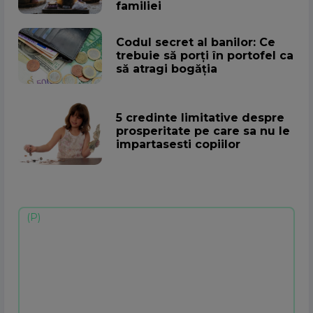
familiei
Codul secret al banilor: Ce
trebuie să porți în portofel ca
să atragi bogăția
5 credinte limitative despre
prosperitate pe care sa nu le
impartasesti copiilor