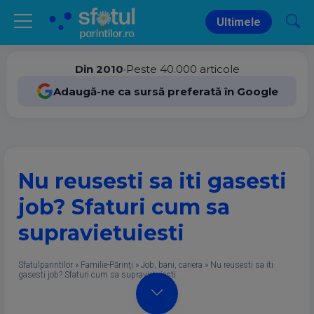
Ultimele
Din 2010
•
Peste 40.000 articole
Adaugă-ne ca sursă preferată în Google
Nu reusesti sa iti gasesti
job? Sfaturi cum sa
supravietuiesti
Sfatulparintilor
»
Familie-Părinţi
»
Job, bani, cariera
»
Nu reusesti sa iti
gasesti job? Sfaturi cum sa supravietuiesti