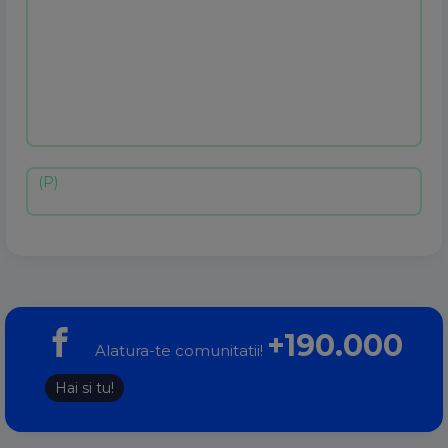
+190.000
Alatura-te comunitatii!
Hai si tu!