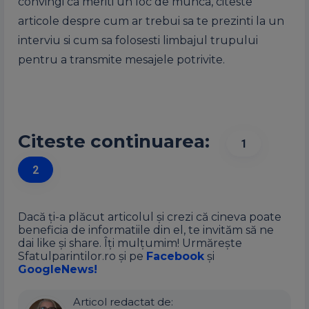
convingi ca meriti un loc de munca, citeste
articole despre cum ar trebui sa te prezinti la un
interviu si cum sa folosesti limbajul trupului
pentru a transmite mesajele potrivite.
Citeste continuarea:
1
2
Dacă ți-a plăcut articolul și crezi că cineva poate
beneficia de informatiile din el, te invităm să ne
dai like și share. Îți mulțumim! Urmărește
Sfatulparintilor.ro și pe
Facebook
și
GoogleNews!
Articol redactat de: