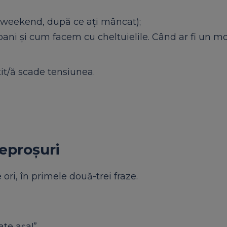
n weekend, după ce ați mâncat);
bani și cum facem cu cheltuielile. Când ar fi un 
it/ă scade tensiunea.
reproșuri
 ori, în primele două-trei fraze.
ate așa!”