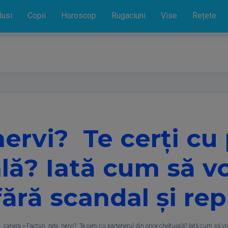
lusi
Copii
Horoscop
Rugaciuni
Vise
Rețete
 nervi? Te cerți cu
ală? Iată cum să v
fără scandal și rep
, cariera
»
Facturi, rate, nervi? Te cerți cu partenerul din orice cheltuială? Iată cum să v