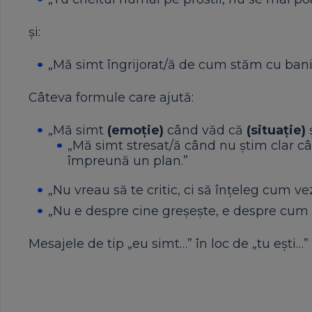
și:
„Mă simt îngrijorat/ă de cum stăm cu banii
Câteva formule care ajută:
„Mă simt
(emoție)
când văd că
(situație)
„Mă simt stresat/ă când nu știm clar câ
împreună un plan.”
„Nu vreau să te critic, ci să înțeleg cum v
„Nu e despre cine greșește, e despre cum
Mesajele de tip „eu simt…” în loc de „tu ești