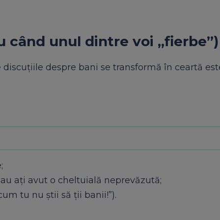
 când unul dintre voi „fierbe”)
discuțiile despre bani se transformă în ceartă est
;
sau ați avut o cheltuială neprevăzută;
um tu nu știi să ții banii!”).