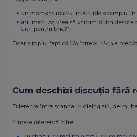
un moment relativ liniștit (de exemplu, î
anunțat: „Aș vrea să vorbim puțin despre 
bun pentru tine?”.
Doar simplul fapt că îl/o întrebi
când
e pregăt
Cum deschizi discuția fără 
Diferența între scandal și dialog stă, de multe
E mare diferență între:
„Tu cheltui numai pe prostii, nu se mai po