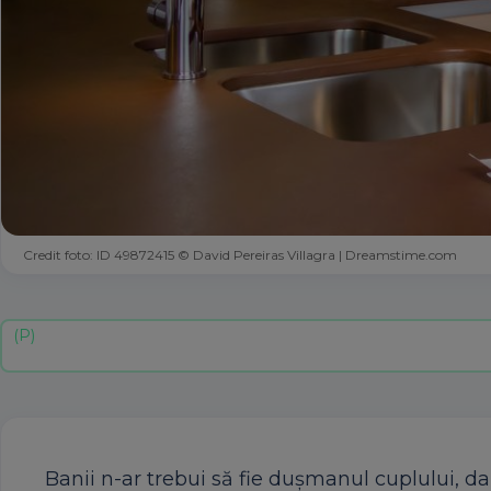
Credit foto: ID 49872415 © David Pereiras Villagra | Dreamstime.com
Banii n-ar trebui să fie dușmanul cuplului, da