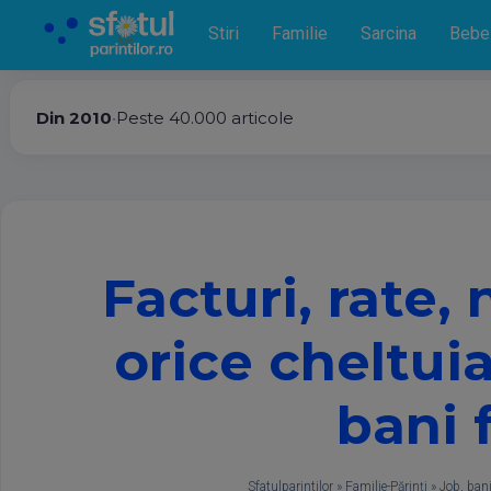
Stiri
Familie
Sarcina
Bebe
Din 2010
•
Peste 40.000 articole
Facturi, rate,
orice cheltui
bani 
Sfatulparintilor
»
Familie-Părinţi
»
Job, bani