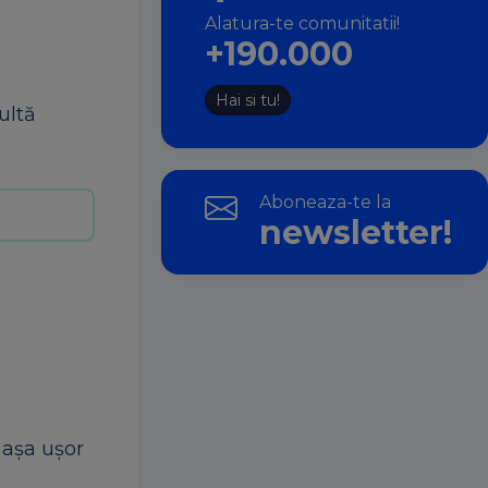
Alatura-te comunitatii!
+190.000
Hai si tu!
ultă
Aboneaza-te la
newsletter!
 așa ușor