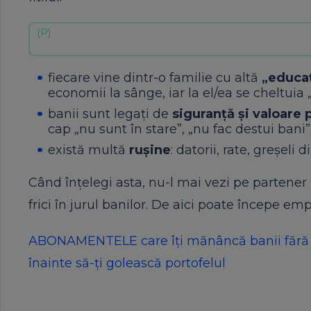
fiecare vine dintr-o familie cu altă
„educaț
economii la sânge, iar la el/ea se cheltuia 
banii sunt legați de
siguranță și valoare 
cap „nu sunt în stare”, „nu fac destui bani”
există multă
rușine
: datorii, rate, greșeli
Când înțelegi asta, nu-l mai vezi pe partener 
frici în jurul banilor. De aici poate începe emp
ABONAMENTELE care îți mănâncă banii fără să-
înainte să-ți golească portofelul