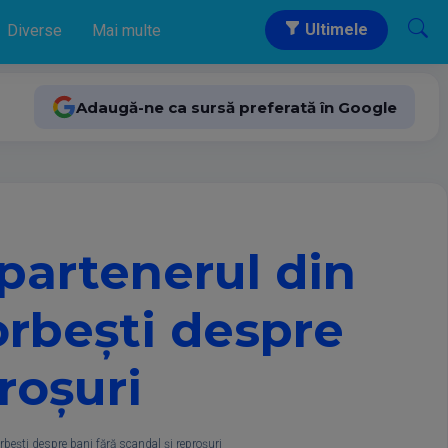
Ultimele
Diverse
Mai multe
Adaugă-ne ca sursă preferată în Google
 partenerul din
orbești despre
roșuri
orbești despre bani fără scandal și reproșuri