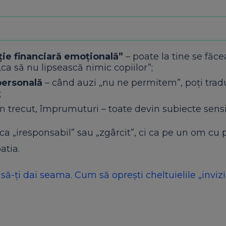
ie financiară emoțională”
– poate la tine se făc
„ca să nu lipsească nimic copiilor”;
personală
– când auzi „nu ne permitem”, poți trad
;
 din trecut, împrumuturi – toate devin subiecte sensi
ca „iresponsabil” sau „zgârcit”, ci ca pe un om cu p
atia.
ți dai seama. Cum să oprești cheltuielile „invizib