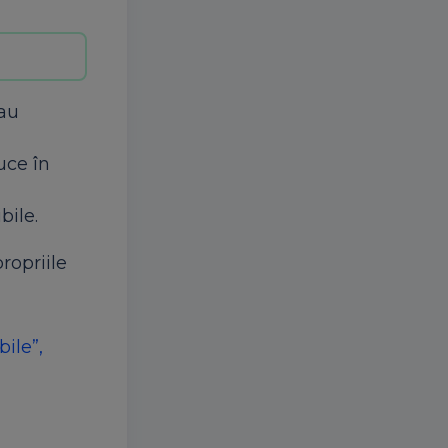
eau
uce în
bile.
ropriile
ile”,