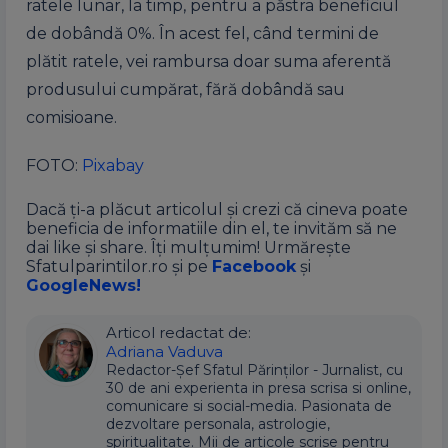
ratele lunar, la timp, pentru a păstra beneficiul
de dobândă 0%. În acest fel, când termini de
plătit ratele, vei rambursa doar suma aferentă
produsului cumpărat, fără dobândă sau
comisioane.
FOTO:
Pixabay
Dacă ți-a plăcut articolul și crezi că cineva poate
beneficia de informatiile din el, te invităm să ne
dai like și share. Îți mulțumim! Urmărește
Sfatulparintilor.ro și pe
Facebook
și
GoogleNews!
Articol redactat de:
Adriana Vaduva
Redactor-Șef Sfatul Părinților - Jurnalist, cu
30 de ani experienta in presa scrisa si online,
comunicare si social-media. Pasionata de
dezvoltare personala, astrologie,
spiritualitate. Mii de articole scrise pentru