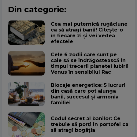
Din categorie:
Cea mai puternică rugăciune
ca să atragi banii! Citește-o
în fiecare zi și vei vedea
efectele
Cele 6 zodii care sunt pe
cale să se îndrăgostească în
timpul trecerii planetei iubirii
Venus în sensibilul Rac
Blocaje energetice: 5 lucruri
din casă care pot alunga
banii, succesul și armonia
familiei
Codul secret al banilor: Ce
trebuie să porți în portofel ca
să atragi bogăția