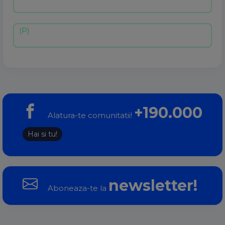
+190.000
Alatura-te comunitatii!
Hai si tu!
newsletter!
Aboneaza-te la