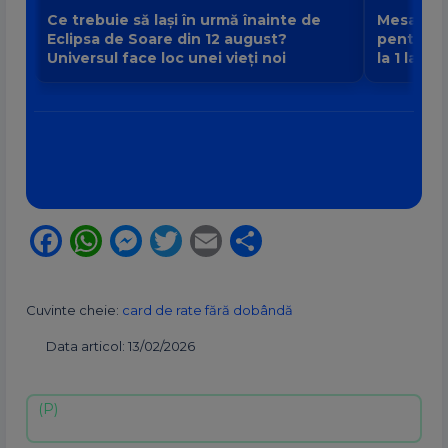
Ce trebuie să lași în urmă înainte de
Mesajul P
Eclipsa de Soare din 12 august?
pentru fi
Universul face loc unei vieți noi
la 1 la 9
Facebook
WhatsApp
Messenger
Twitter
Email
Partajează
Cuvinte cheie:
card de rate fără dobândă
Data articol: 13/02/2026