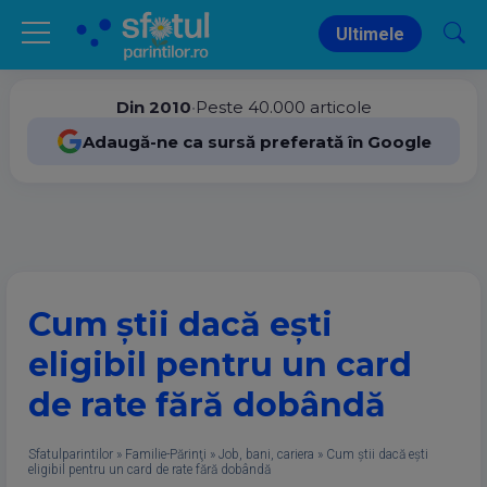
Ultimele
Din 2010
•
Peste 40.000 articole
Adaugă-ne ca sursă preferată în Google
Cum știi dacă ești
eligibil pentru un card
de rate fără dobândă
Sfatulparintilor
»
Familie-Părinţi
»
Job, bani, cariera
»
Cum știi dacă ești
eligibil pentru un card de rate fără dobândă