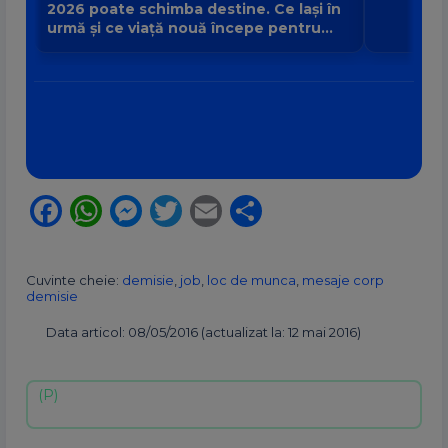
2026 poate schimba destine. Ce lași în
urmă și ce viață nouă începe pentru
zodia ta?
Facebook
WhatsApp
Messenger
Twitter
Email
Partajează
Cuvinte cheie:
demisie
,
job
,
loc de munca
,
mesaje corp
demisie
Data articol: 08/05/2016 (actualizat la: 12 mai 2016)