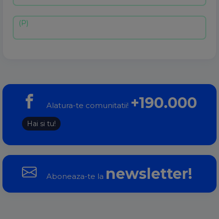
+190.000
Alatura-te comunitatii!
Hai si tu!
newsletter!
Aboneaza-te la