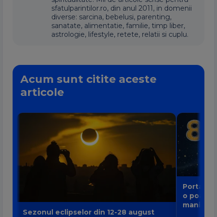
sfatulparintilor.ro, din anul 2011, in domenii
diverse: sarcina, bebelusi, parenting,
sanatate, alimentatie, familie, timp liber,
astrologie, lifestyle, retete, relatii si cuplu.
Acum sunt citite aceste
articole
Portalul 
o poartă
manifest
Sezonul eclipselor din 12-28 august