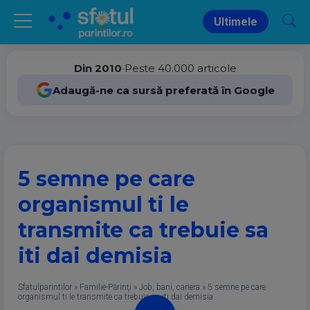
Ultimele
Din 2010
•
Peste 40.000 articole
Adaugă-ne ca sursă preferată în Google
5 semne pe care
organismul ti le
transmite ca trebuie sa
iti dai demisia
Sfatulparintilor
»
Familie-Părinţi
»
Job, bani, cariera
»
5 semne pe care
organismul ti le transmite ca trebuie sa iti dai demisia