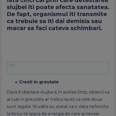
Iata cinci cai prin care detestarea
slujbei iti poate afecta sanatatea.
De fapt, organismul iti transmite
ca trebuie sa iti dai demisia sau
macar sa faci cateva schimbari.
Cresti in greutate
Daca iti displace slujba si, in acelasi timp, observi ca
ai luat in greutate ar trebui sa stii ca cele doua
sunt legate. Studiile au aratat ca o viata nefericita
la birou te seaca de energia de care ai nevoie