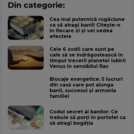
Din categorie:
Cea mai puternică rugăciune
ca să atragi banii! Citește-o
în fiecare zi și vei vedea
efectele
Cele 6 zodii care sunt pe
cale să se îndrăgostească în
timpul trecerii planetei iubirii
Venus în sensibilul Rac
Blocaje energetice: 5 lucruri
din casă care pot alunga
banii, succesul și armonia
familiei
Codul secret al banilor: Ce
trebuie să porți în portofel ca
să atragi bogăția