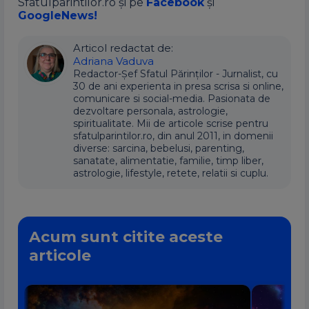
Sfatulparintilor.ro și pe
Facebook
și
GoogleNews!
Articol redactat de:
Adriana Vaduva
Redactor-Șef Sfatul Părinților - Jurnalist, cu
30 de ani experienta in presa scrisa si online,
comunicare si social-media. Pasionata de
dezvoltare personala, astrologie,
spiritualitate. Mii de articole scrise pentru
sfatulparintilor.ro, din anul 2011, in domenii
diverse: sarcina, bebelusi, parenting,
sanatate, alimentatie, familie, timp liber,
astrologie, lifestyle, retete, relatii si cuplu.
Acum sunt citite aceste
articole