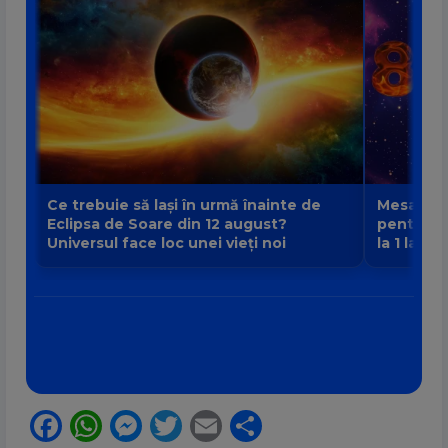
Ce trebuie să lași în urmă înainte de
Mesajul P
Eclipsa de Soare din 12 august?
pentru fi
Universul face loc unei vieți noi
la 1 la 9
Facebook
WhatsApp
Messenger
Twitter
Email
Partajează