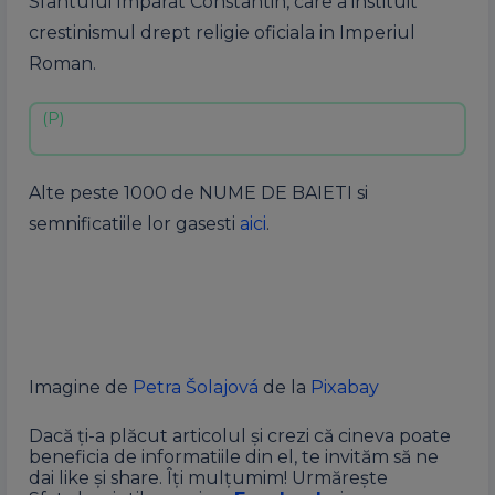
Sfantului Imparat Constantin, care a instituit
crestinismul drept religie oficiala in Imperiul
Roman.
Alte peste 1000 de NUME DE BAIETI si
semnificatiile lor gasesti
aici
.
Imagine de
Petra Šolajová
de la
Pixabay
Dacă ți-a plăcut articolul și crezi că cineva poate
beneficia de informatiile din el, te invităm să ne
dai like și share. Îți mulțumim! Urmărește