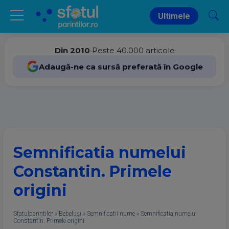
Ultimele
Din 2010
•
Peste 40.000 articole
Adaugă-ne ca sursă preferată în Google
Semnificatia numelui
Constantin. Primele
origini
Sfatulparintilor
»
Bebeluși
»
Semnificatii nume
»
Semnificatia numelui
Constantin. Primele origini