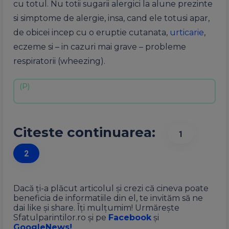
cu totul. Nu totii sugarii alergici la alune prezinte
si simptome de alergie, insa, cand ele totusi apar,
de obicei incep cu o eruptie cutanata,
urticarie
,
eczeme si – in cazuri mai grave – probleme
respiratorii (wheezing).
Citeste continuarea:
1
2
Dacă ți-a plăcut articolul și crezi că cineva poate
beneficia de informatiile din el, te invităm să ne
dai like și share. Îți mulțumim! Urmărește
Sfatulparintilor.ro și pe
Facebook
și
GoogleNews!