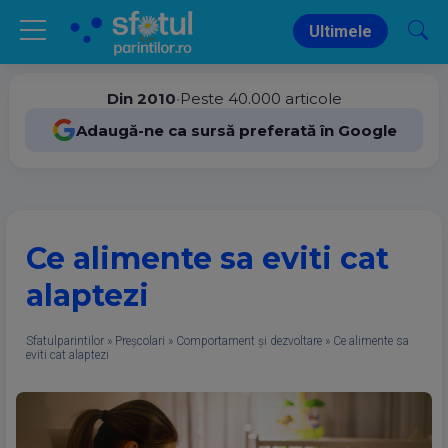
Ultimele
Din 2010
•
Peste 40.000 articole
Adaugă-ne ca sursă preferată în Google
Ce alimente sa eviti cat
alaptezi
Sfatulparintilor
»
Preșcolari
»
Comportament și dezvoltare
»
Ce alimente sa
eviti cat alaptezi