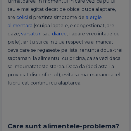
urmatoarea: in momentul in care vezi ca puiul
tau e mai agitat decat de obicei dupa alaptare,
are
colici
si prezinta simptome de
alergie
alimentara
(scuipa laptele, e congestionat, are
gaze,
varsaturi
sau
diaree
, ii apare vreo iritatie pe
piele), iar tu stii ca in ziua respectiva ai mancat
ceva care se regaseste pe lista, renunta doua-trei
saptamani la alimentul cu pricina, ca sa vezi daca i
se imbunatateste starea. Daca da (deci asta i-a
provocat disconfortul), evita sa mai mananci acel
lucru cat continui cu alaptarea.
Care sunt alimentele-problema?