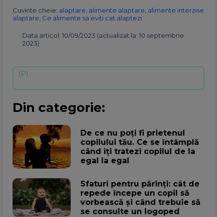
Cuvinte cheie:
alaptare
,
alimente alaptare
,
alimente interzise
alaptare
,
Ce alimente sa eviti cat alaptezi
Data articol: 10/09/2023 (actualizat la: 10 septembrie
2023)
Din categorie:
De ce nu poți fi prietenul
copilului tău. Ce se întâmplă
când îți tratezi copilul de la
egal la egal
Sfaturi pentru părinți: cât de
repede începe un copil să
vorbească și când trebuie să
se consulte un logoped