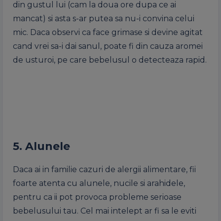
din gustul lui (cam la doua ore dupa ce ai
mancat) si asta s-ar putea sa nu-i convina celui
mic. Daca observi ca face grimase si devine agitat
cand vrei sa-i dai sanul, poate fi din cauza aromei
de usturoi, pe care bebelusul o detecteaza rapid.
5. Alunele
Daca ai in familie cazuri de alergii alimentare, fii
foarte atenta cu alunele, nucile si arahidele,
pentru ca ii pot provoca probleme serioase
bebelusului tau. Cel mai intelept ar fi sa le eviti