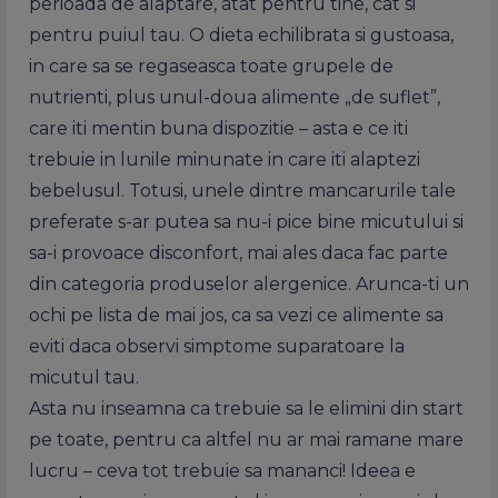
perioada de alaptare, atat pentru tine, cat si
pentru puiul tau. O dieta echilibrata si gustoasa,
in care sa se regaseasca toate grupele de
nutrienti, plus unul-doua alimente „de suflet”,
care iti mentin buna dispozitie – asta e ce iti
trebuie in lunile minunate in care iti alaptezi
bebelusul. Totusi, unele dintre mancarurile tale
preferate s-ar putea sa nu-i pice bine micutului si
sa-i provoace disconfort, mai ales daca fac parte
din categoria produselor alergenice. Arunca-ti un
ochi pe lista de mai jos, ca sa vezi ce alimente sa
eviti daca observi simptome suparatoare la
micutul tau.
Asta nu inseamna ca trebuie sa le elimini din start
pe toate, pentru ca altfel nu ar mai ramane mare
lucru – ceva tot trebuie sa mananci! Ideea e