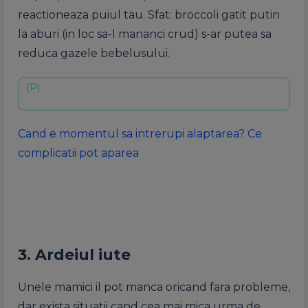
reactioneaza puiul tau. Sfat: broccoli gatit putin
la aburi (in loc sa-l mananci crud) s-ar putea sa
reduca gazele bebelusului.
Cand e momentul sa intrerupi alaptarea? Ce
complicatii pot aparea
3. Ardeiul iute
Unele mamici il pot manca oricand fara probleme,
dar exista situatii cand cea mai mica urma de