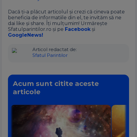
Dacă ți-a plăcut articolul și crezi că cineva poate
beneficia de informatiile din el, te invităm să ne
dai like și share. Îți mulțumim! Urmărește
Sfatulparintilor.ro și pe
Facebook
și
GoogleNews!
Articol redactat de:
Sfatul Parintilor
Acum sunt citite aceste
articole