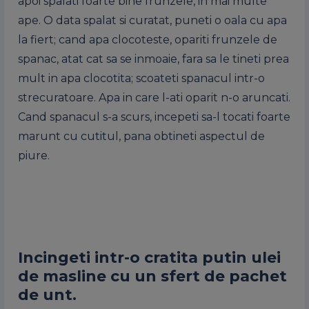
apoi spalati foarte bine frunzele, in mai
multe
ape. O data spalat
si
curatat, puneti o oala cu apa
la fiert; cand apa clocoteste, opariti frunzele de
spanac
, atat cat
sa
se inmoaie, fara
sa
le tineti prea
mult in apa clocotita; scoateti
spanacul
intr-o
strecuratoare. Apa in care l-ati oparit n-o aruncati.
Cand
spanacul
s-a scurs, incepeti sa-l tocati foarte
marunt cu cutitul, pana obtineti
aspectul
de
piure.
Incingeti intr-o cratita putin ulei
de masline cu un sfert de pachet
de unt.