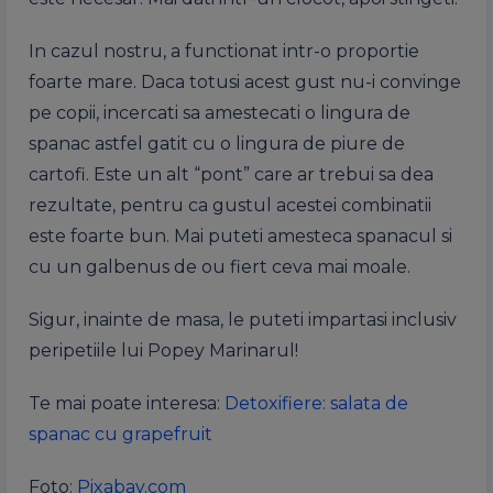
In cazul nostru, a functionat intr-o proportie
foarte mare. Daca totusi acest gust nu-i convinge
pe copii, incercati
sa
amestecati o lingura de
spanac
astfel gatit cu o lingura de piure de
cartofi. Este un alt “pont” care ar trebui
sa
dea
rezultate, pentru ca
gustul
acestei combinatii
este
foarte bun. Mai puteti amesteca
spanacul
si
cu un galbenus de ou fiert ceva mai moale.
Sigur, inainte de masa, le puteti impartasi inclusiv
peripetiile lui Popey Marinarul!
Te mai poate interesa:
Detoxifiere: salata de
spanac cu grapefruit
Foto:
Pixabay.com