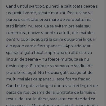
Cand untul s-a topit, puneti la calit toata ceapa
si
usturoiul verde, tocate marunt. Poate vi se va
parea o cantitate prea mare de verdeata, insa,
stati linistiti, nu
este
. Ca
sa
evitam prajeala
sau
rumenirea, nocive
si
pentru adulti, dar mai ales
pentru copii, adaugati la calire doua-trei linguri
din apa in care a fiert
spanacul
. Apoi adaugati
spanacul
gata tocat, impreuna cu alte cateva
linguri de zeama – nu foarte multa, ca
sa
nu
devina apos. El trebuie
sa
ramana in stadiul de
piure bine
legat
. Nu trebuie gatit exagerat de
mult, mai ales ca
spanacul
este
foarte fraged.
Cand
este
gata, adaugati doua
sau
trei linguri de
pasta de rosii, zeama de la jumatate de lamaie
si
restul de unt; la sfarsit, sare, atat cat decideti ca
este
necesar. Mai dati intr-un clocot, apoi stingeti.