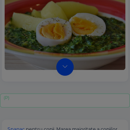
Spanac
pentru copii. Marea
majoritate
a
copiilor