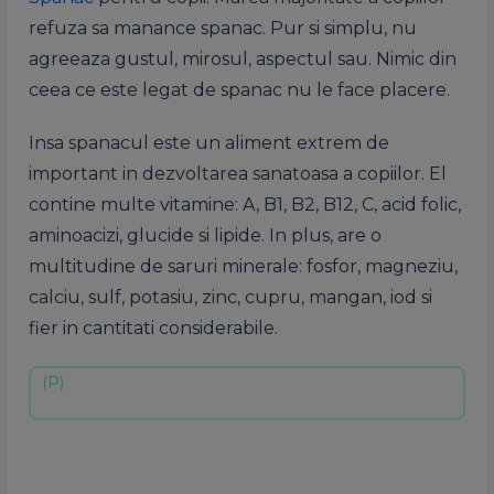
refuza
sa
manance
spanac
.
Pur
si
simplu
, nu
agreeaza
gustul
,
mirosul
,
aspectul
sau
. N
imic
din
ceea
ce
este
legat
de
spanac
nu le face
placere
.
Insa
spanacul
este
un aliment
extrem
de
important in
dezvoltarea
sanatoasa
a
copiilor
. El
contine
multe
vitamine
: A,
B1
,
B2
,
B12
, C, acid folic,
aminoacizi
,
glucide
si
lipide
. In plus, are o
multitudine
de
saruri
minerale
:
fosfor
,
magneziu
,
calciu, sulf, potasiu, zinc, cupru, mangan, iod
si
fier in cantitati considerabile.