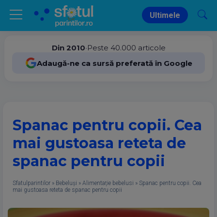
Ultimele
Din 2010
•
Peste 40.000 articole
Adaugă-ne ca sursă preferată în Google
Spanac pentru copii. Cea
mai gustoasa reteta de
spanac pentru copii
Sfatulparintilor
»
Bebeluși
»
Alimentație bebelusi
»
Spanac pentru copii. Cea
mai gustoasa reteta de spanac pentru copii