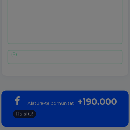
+190.000
Alatura-te comunitatii!
Hai si tu!