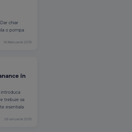
Dar chiar
utila o pompa
16 februarie 2015
manance in
 introduca
ce trebuie sa
te esentiala
26 ianuarie 2015