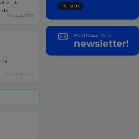
ficat, dar
Hai si tu!
tate
15 august 2015
Aboneaza-te la
newsletter!
vine
05 august 2015