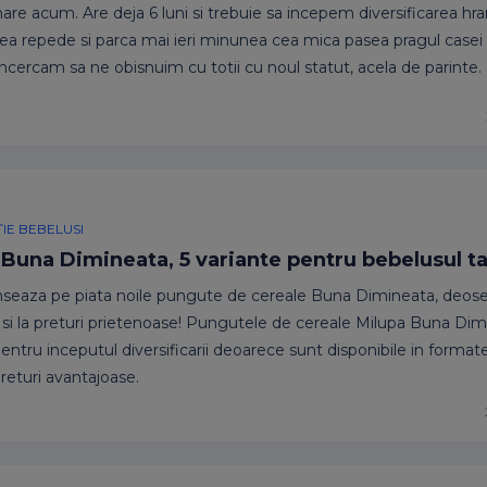
re acum. Are deja 6 luni si trebuie sa incepem diversificarea hra
ea repede si parca mai ieri minunea cea mica pasea pragul casei 
 incercam sa ne obisnuim cu totii cu noul statut, acela de parinte.
IE BEBELUSI
 Buna Dimineata, 5 variante pentru bebelusul t
nseaza pe piata noile pungute de cereale Buna Dimineata, deose
si la preturi prietenoase! Pungutele de cereale Milupa Buna Dim
pentru inceputul diversificarii deoarece sunt disponibile in format
preturi avantajoase.