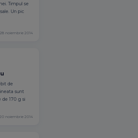
nei. Timpul se
sale. Un pic
28 noiembrie 2014
au
bit de
ineata sunt
e de 170 g si
20 noiembrie 2014