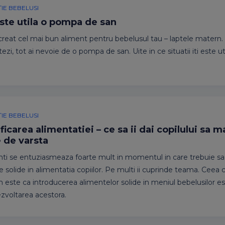
IE BEBELUSI
ste utila o pompa de san
creat cel mai bun aliment pentru bebelusul tau – laptele matern. 
ezi, tot ai nevoie de o pompa de san. Uite in ce situatii iti este 
IE BEBELUSI
ficarea alimentatiei – ce sa ii dai copilului sa 
e de varsta
inti se entuziasmeaza foarte mult in momentul in care trebuie sa
e solide in alimentatia copiilor. Pe multi ii cuprinde teama. Ceea 
 este ca introducerea alimentelor solide in meniul bebelusilor es
zvoltarea acestora.