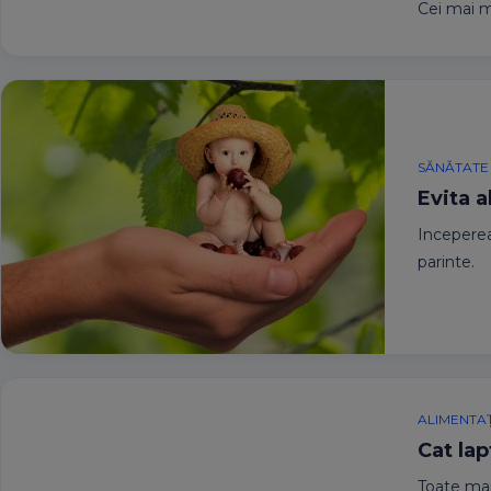
Cei mai mu
SĂNĂTATE
Evita a
Inceperea 
parinte.
ALIMENTAȚ
Cat la
Toate mam