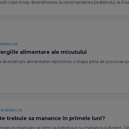
lti copii incep diversificarea, la recomandarea pediatrului, la 6 lun
 BEBELUSI
lergiile alimentare ale micutului
diversificarii alimentatiei reprezinta o etapa plina de provocari p
IE BEBELUSI
pte trebuie sa manance in primele luni?
ele incepatoare se tem ca bebelusul nu mananca suficient. De 