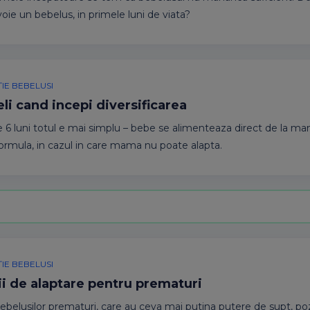
voie un bebelus, in primele luni de viata?
IE BEBELUSI
li cand incepi diversificarea
e 6 luni totul e mai simplu – bebe se alimenteaza direct de la ma
formula, in cazul in care mama nu poate alapta.
IE BEBELUSI
ii de alaptare pentru prematuri
bebelusilor prematuri, care au ceva mai putina putere de supt, poz