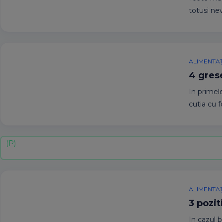
totusi ne
ALIMENTAȚ
4 grese
In primel
cutia cu 
ALIMENTAȚ
3 pozit
In cazul 