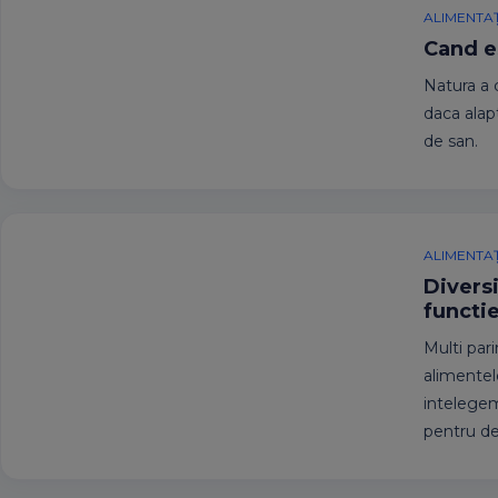
ALIMENTAȚ
Cand e
Natura a 
daca alapt
de san.
ALIMENTAȚ
Diversi
functi
Multi par
alimentel
intelegem
pentru de