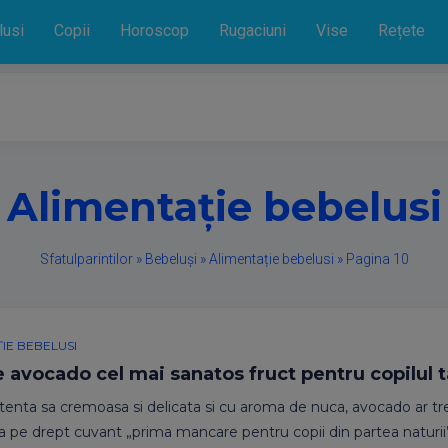
lusi
Copii
Horoscop
Rugaciuni
Vise
Rețete
Alimentație bebelusi
Sfatulparintilor
»
Bebeluși
»
Alimentație bebelusi
»
Pagina 10
IE BEBELUSI
 avocado cel mai sanatos fruct pentru copilul 
tenta sa cremoasa si delicata si cu aroma de nuca, avocado ar tr
pe drept cuvant „prima mancare pentru copii din partea naturii