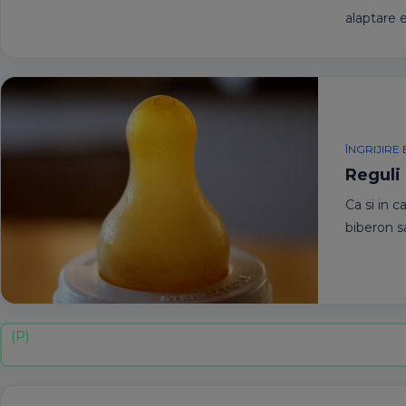
alaptare 
ÎNGRIJIRE
Reguli
Ca si in c
biberon sa