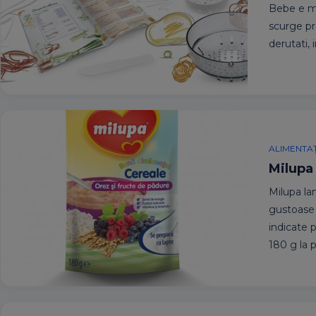
Bebe e ma
scurge pr
derutati,
ALIMENTAȚ
Milupa
Milupa la
gustoase 
indicate 
180 g la 