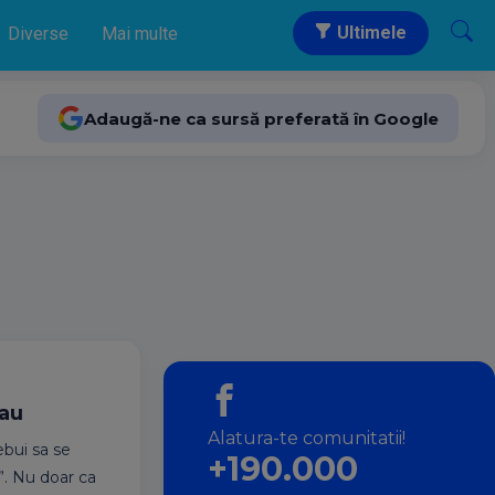
Ultimele
Diverse
Mai multe
Adaugă-ne ca sursă preferată în Google
tau
Alatura-te comunitatii!
ebui sa se
+190.000
”. Nu doar ca