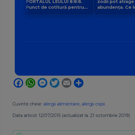
PORTALUL LEULUI 8:8:8.
zodii pot atrage
Punct de cotitură pentru
abundența. Ce l
zodii? Ce nu mai poate fi
intrarea planetei 
amânat începând din 8
banilor Venus în
august?
Facebook
WhatsApp
Messenger
Twitter
Email
Partajează
Cuvinte cheie:
alergii alimentare
,
alergii copii
Data articol: 12/07/2015 (actualizat la: 21 octombrie 2019)