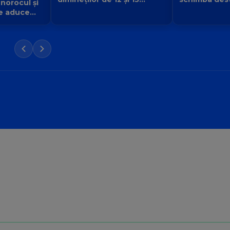
 norocul și
urmă și ce v
august 2026. Cine primește
e aduce
începe pentr
semnul că destinul își
iubirii și a
schimbă direcția?
 Balanță?