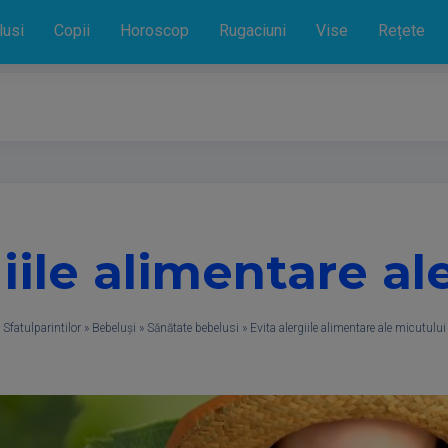
lusi
Copii
Horoscop
Rugaciuni
Vise
Rețete
giile alimentare al
Sfatulparintilor
»
Bebeluși
»
Sănătate bebelusi
»
Evita alergiile alimentare ale micutului