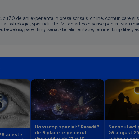
t, cu 30 de ani experienta in presa scrisa si online, comunicare si s
 astrologie, spiritualitate. Mii de articole scrise pentru sfatulpari
a, bebelusi, parenting, sanatate, alimentatie, familie, timp liber, as
e
Sezonul eclip
Horoscop special: ”Paradă”
28 august 2
de 6 planete pe cerul
26 aceste
schimba desti
dimineților de 12 și 13