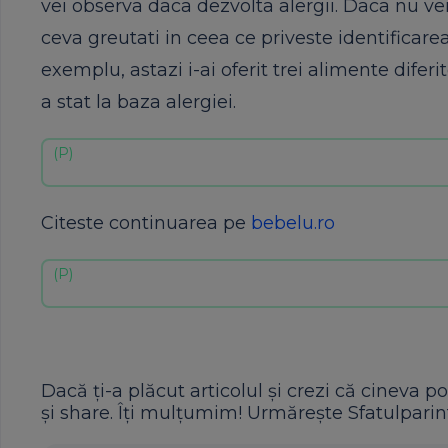
vei observa daca dezvolta alergii. Daca nu vei 
ceva greutati in ceea ce priveste identificarea
exemplu, astazi i-ai oferit trei alimente diferi
a stat la baza alergiei.
Citeste continuarea pe
bebelu.ro
Dacă ți-a plăcut articolul și crezi că cineva po
și share. Îți mulțumim! Urmărește Sfatulparint