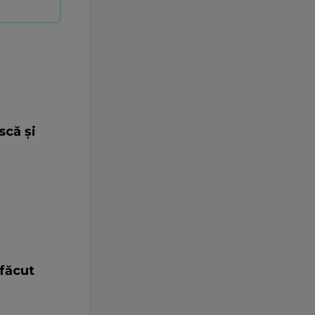
scă și
 făcut