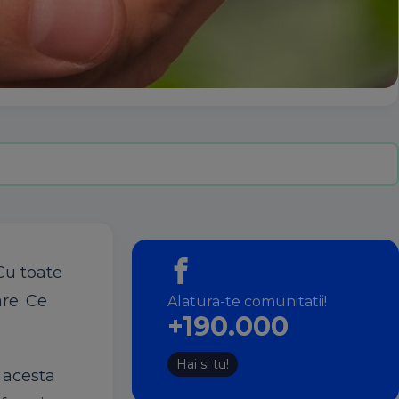
 Cu toate
are. Ce
Alatura-te comunitatii!
+190.000
Hai si tu!
l acesta