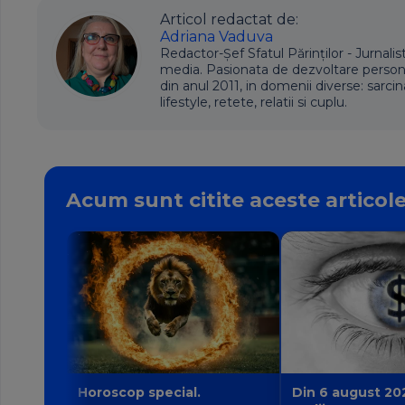
Articol redactat de:
Adriana Vaduva
Redactor-Șef Sfatul Părinților - Jurnalis
media. Pasionata de dezvoltare personala,
din anul 2011, in domenii diverse: sarcin
lifestyle, retete, relatii si cuplu.
Acum sunt citite aceste articol
Horoscop special.
Din 6 august 20