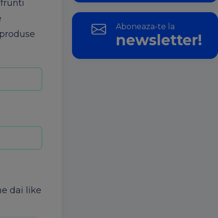
frunti
e
Aboneaza-te la
e produse
newsletter!
ne dai like