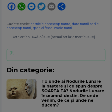
Facebook
WhatsApp
Messenger
Twitter
Email
Partajează
Cuvinte cheie:
casnicie horoscop nunta
,
data nuntii zodie
,
horoscop nunti
,
special feed
,
zodie nunti
Data articol: 04/03/2025 (actualizat la: 5 martie 2025)
Din categorie:
TU unde ai Nodurile Lunare
la naștere și ce spun despre
SOARTA TA? Nodurile Lunare
înseamnă destin. De unde
venim, de ce și unde ne
ducem?