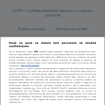
GDPR – Confidentialitatea datelor cu caracter
personal
Politica cookies
Termeni si conditii
Nouă ne pasă ca datele tale personale să rămână
confidențiale
© 2026
SfatulParintilor.ro
.
Designed by Live Design
Noi și partenerii noștri
959
stocăm și/sau accesăm informații pe dispozitivul dvs.,
precum identificatorii cookie unici pentru prelucrarea datelor cu caracter personal.
Puteți accepta sau gestiona preferințele dvs. făcând clic mai jos, respectiv vă puteți
opune utilizării unui interes legitim în orice moment pe pagina cu politica de
confidențialitate. Aceste alegeri vor fi raportate partenerilor noștri și nu vă vor afecta
navigarea.
Mai multe detalii
Noi si partenerii nostri (retelele de socializare si agentiile de publicitate partenere,
precum si furnizorii nostri de servicii de date analitice) prelucram date pentru a
permite website-ului sa functioneze, pentru a personaliza continutul si anunturile
publicitare afisate in functie de interesele si/sau profilul dvs., pentru a va oferi
functionalitati aferente retelelor de socializare si pentru a analiza traficul pe
website. Beneficiati de drepturile prevazute de art. 15-22 din GDPR in legatura cu
prelucrarea datelor cu caracter personal. Aceste drepturi pot fi exercitate prin
modalitatea indicata
aici
. Prin click pe “ACCEPT TOATE”, acceptati folosirea tuturor
Tehnologiilor de tip Cookie, care implica inclusiv acceptul dvs. cu privire la
stocarea/accesarea informatiilor de catre Vendor-ii cu care colaboram. Prin click pe
“VREAU SA MODIFIC SETARILE INDIVIDUAL” puteti schimba preferintele in mod
individual, mai putin cele legate de cookie strict necesare pentru functionarea
website-ului.