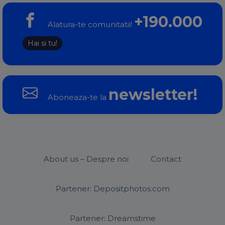
+190.000
Alatura-te comunitatii!
Hai si tu!
newsletter!
Aboneaza-te la
About us – Despre noi
Contact
Partener: Depositphotos.com
Partener: Dreamstime