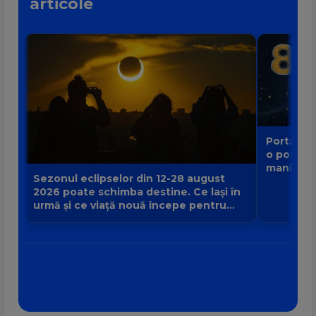
articole
Portalul 
o poartă
manifest
Sezonul eclipselor din 12-28 august
2026 poate schimba destine. Ce lași în
urmă și ce viață nouă începe pentru
zodia ta?