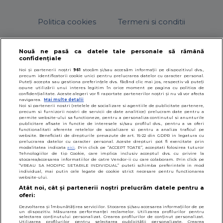
Politica cookies
Termeni si conditii
Nouă ne pasă ca datele tale personale să rămână
confidențiale
© 2026
SfatulParintilor.ro
.
Designed by Live Design
Noi și partenerii noștri
961
stocăm și/sau accesăm informații pe dispozitivul dvs.,
precum identificatorii cookie unici pentru prelucrarea datelor cu caracter personal.
Puteți accepta sau gestiona preferințele dvs. făcând clic mai jos, respectiv vă puteți
opune utilizării unui interes legitim în orice moment pe pagina cu politica de
confidențialitate. Aceste alegeri vor fi raportate partenerilor noștri și nu vă vor afecta
navigarea.
Mai multe detalii
Noi si partenerii nostri (retelele de socializare si agentiile de publicitate partenere,
precum si furnizorii nostri de servicii de date analitice) prelucram date pentru a
permite website-ului sa functioneze, pentru a personaliza continutul si anunturile
publicitare afisate in functie de interesele si/sau profilul dvs., pentru a va oferi
functionalitati aferente retelelor de socializare si pentru a analiza traficul pe
website. Beneficiati de drepturile prevazute de art. 15-22 din GDPR in legatura cu
prelucrarea datelor cu caracter personal. Aceste drepturi pot fi exercitate prin
modalitatea indicata
aici
. Prin click pe “ACCEPT TOATE”, acceptati folosirea tuturor
Tehnologiilor de tip Cookie, care implica inclusiv acceptul dvs. cu privire la
stocarea/accesarea informatiilor de catre Vendor-ii cu care colaboram. Prin click pe
“VREAU SA MODIFIC SETARILE INDIVIDUAL” puteti schimba preferintele in mod
individual, mai putin cele legate de cookie strict necesare pentru functionarea
website-ului.
Atât noi, cât și partenerii noștri prelucrăm datele pentru a
oferi:
Dezvoltarea și îmbunătățirea serviciilor. Stocarea și/sau accesarea informațiilor de pe
un dispozitiv. Măsurarea performanței reclamelor. Utilizarea profilurilor pentru
selectarea conținutului personalizat. Crearea profilurilor de conținut personalizat.
Utilizarea profilurilor pentru selectarea publicității personalizate. Crearea