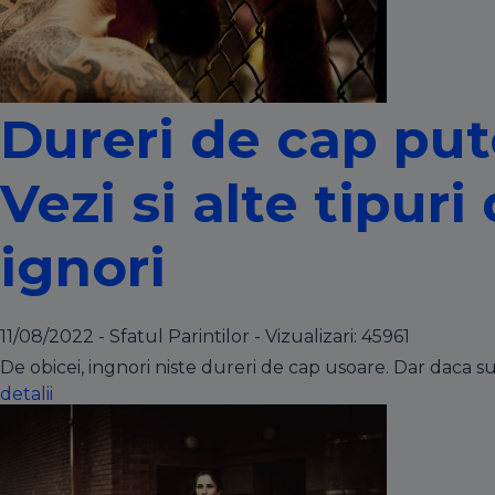
Dureri de cap put
Vezi si alte tipur
ignori
11/08/2022 - Sfatul Parintilor - Vizualizari:
45961
De obicei, ingnori niste dureri de cap usoare. Dar daca su
detalii