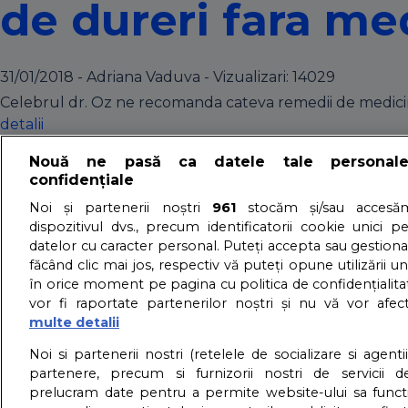
de dureri fara m
31/01/2018 - Adriana Vaduva - Vizualizari:
14029
Celebrul dr. Oz ne recomanda cateva remedii de medicina 
detalii
8 moduri naturale
Nouă ne pasă ca datele tale personal
confidențiale
Noi și partenerii noștri
961
stocăm și/sau accesăm
20/05/2013 - Sfatul Parintilor - Vizualizari:
5777
dispozitivul dvs., precum identificatorii cookie unici p
Din nefericire, durerea este ceva foarte des intalnit in viet
datelor cu caracter personal. Puteți accepta sau gestiona
făcând clic mai jos, respectiv vă puteți opune utilizării un
zona inghinala si acum suferi din cauza asta, cert este c
în orice moment pe pagina cu politica de confidențialitat
metode naturale care ajuta la diminuarea intensitatii dure
vor fi raportate partenerilor noștri și nu vă vor afec
detalii
multe detalii
About us – Despre no
Noi si partenerii nostri (retelele de socializare si agenti
partenere, precum si furnizorii nostri de servicii de
prelucram date pentru a permite website-ului sa funct
GDPR – Confidentialit