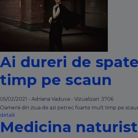
Ai dureri de spate
timp pe scaun
05/02/2021 - Adriana Vaduva - Vizualizari:
3706
Oamenii din ziua de azi petrec foarte mult timp pe scaun
detalii
Medicina naturist