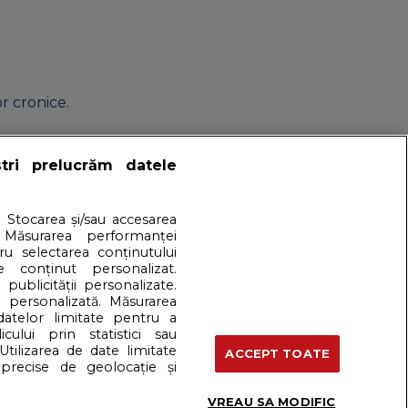
r cronice.
ce tip de durere
ștri prelucrăm datele
. Stocarea și/sau accesarea
 Măsurarea performanței
a te doare capul sau spatele, fie ca te-ai epilat cu ceara in
tru selectarea conținutului
doar inghitind o simpla aspirina. Noi iti propunem cateva
e conținut personalizat.
 publicității personalizate.
e personalizată. Măsurarea
 datelor limitate pentru a
cului prin statistici sau
artener: Dreamstime
Utilizarea de date limitate
ACCEPT TOATE
precise de geolocație și
VREAU SA MODIFIC
Termeni si conditii