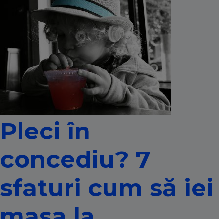
Pleci în
concediu? 7
sfaturi cum să iei
masa la