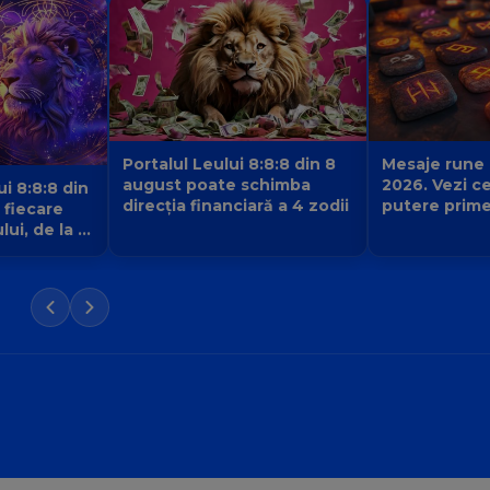
Portalul Leului 8:8:8 din 8
Mesaje rune
august poate schimba
2026. Vezi c
ui 8:8:8 din
direcția financiară a 4 zodii
putere prime
 fiecare
de la pietrel
ui, de la 1
care este se
succesului t