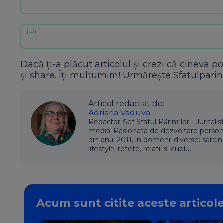
Dacă ți-a plăcut articolul și crezi că cineva po
și share. Îți mulțumim! Urmărește Sfatulparint
Articol redactat de:
Adriana Vaduva
Redactor-Șef Sfatul Părinților - Jurnalis
media. Pasionata de dezvoltare personala,
din anul 2011, in domenii diverse: sarcin
lifestyle, retete, relatii si cuplu.
Acum sunt citite aceste articol