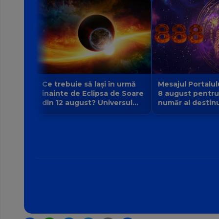
Ce trebuie să lași în urmă
Mesajul Portalul
înainte de Eclipsa de Soare
8 august pentru
din 12 august? Universul
număr al destinul
face loc unei vieți noi
la 9