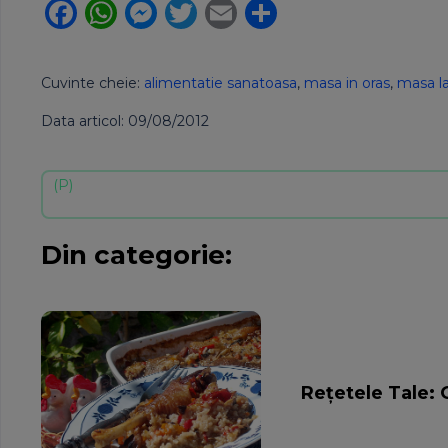
Facebook
WhatsApp
Messenger
Twitter
Email
Partajează
Cuvinte cheie:
alimentatie sanatoasa
,
masa in oras
,
masa la
Data articol: 09/08/2012
Din categorie:
Rețetele Tale: