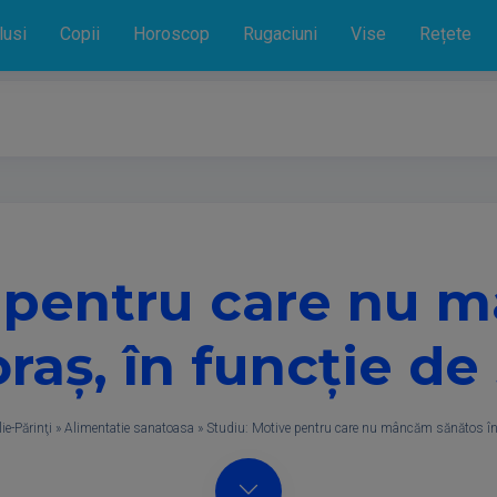
lusi
Copii
Horoscop
Rugaciuni
Vise
Rețete
e pentru care nu 
oraş, în funcţie de
ie-Părinţi
»
Alimentatie sanatoasa
»
Studiu: Motive pentru care nu mâncăm sănătos în o