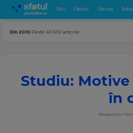
Stiri
Familie
Sarcina
Bebe
Din 2010
•
Peste 40.000 articole
Studiu: Motiv
în 
Sfatulparintilor
»
Famil