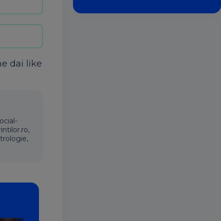
ne dai like
ocial-
ntilor.ro,
trologie,