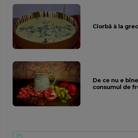
Ciorbă à la gre
De ce nu e bin
consumul de fr