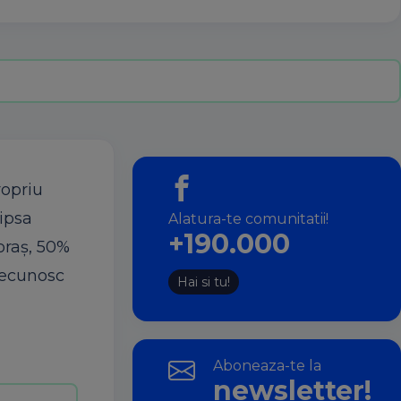
ropriu
lipsa
Alatura-te comunitatii!
+190.000
oraş, 50%
recunosc
Hai si tu!
Aboneaza-te la
newsletter!