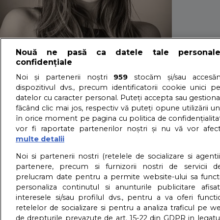
Nouă ne pasă ca datele tale personal
8 greseli de sanat
confidențiale
Noi și partenerii noștri
959
stocăm și/sau accesăm
dispozitivul dvs., precum identificatorii cookie unici p
03/07/2021 - Adriana Vaduva - Vizualizari:
2333
datelor cu caracter personal. Puteți accepta sau gestiona
făcând clic mai jos, respectiv vă puteți opune utilizării un
Incerci sa mananci sanatos, sa faci sport in mod regulat si, 
în orice moment pe pagina cu politica de confidențialitat
picatura de energie.
vor fi raportate partenerilor noștri și nu vă vor afec
detalii
multe detalii
About us – Despre no
Noi si partenerii nostri (retelele de socializare si agenti
partenere, precum si furnizorii nostri de servicii de
prelucram date pentru a permite website-ului sa funct
GDPR – Confidentialit
personaliza continutul si anunturile publicitare afis
interesele si/sau profilul dvs., pentru a va oferi functi
retelelor de socializare si pentru a analiza traficul pe we
de drepturile prevazute de art. 15-22 din GDPR in legatu