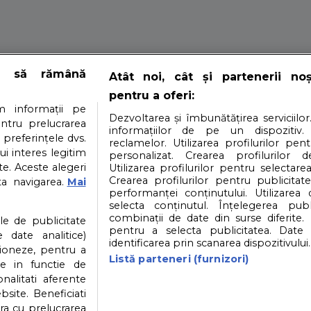
e să rămână
Atât noi, cât și partenerii no
ate pe care le fac
pentru a oferi:
 informații pe
Dezvoltarea și îmbunătățirea serviciilor
entru prelucrarea
informațiilor de pe un dispozitiv.
 preferințele dvs.
reclamelor. Utilizarea profilurilor pen
ui interes legitim
in general, sa ai un stil de viata sanatos insa, adesea, in t
personalizat. Crearea profilurilor d
e. Aceste alegeri
Utilizarea profilurilor pentru selectarea
Crearea profilurilor pentru publicitat
ta navigarea.
Mai
performanței conținutului. Utilizarea
selecta conținutul. Înțelegerea publi
i
Contact
Partener: Depositphotos.com
P
combinații de date din surse diferite. 
ile de publicitate
pentru a selecta publicitatea. Date 
 date analitice)
identificarea prin scanarea dispozitivului.
ioneze, pentru a
atea datelor cu caracter personal
Politica cookies
Listă parteneri (furnizori)
ate in functie de
onalitati aferente
bsite. Beneficiati
ra cu prelucrarea