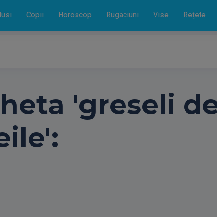
lusi
Copii
Horoscop
Rugaciuni
Vise
Rețete
cheta 'greseli d
ile':