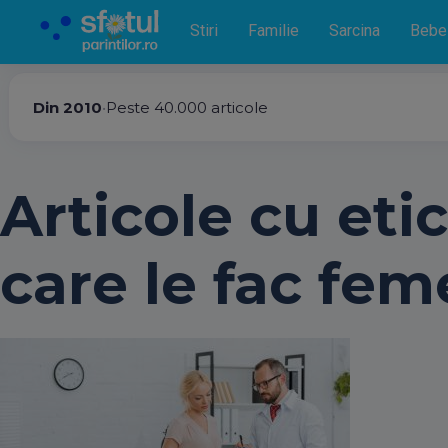
Stiri
Familie
Sarcina
Bebe
Din 2010
•
Peste 40.000 articole
Articole cu eti
care le fac feme