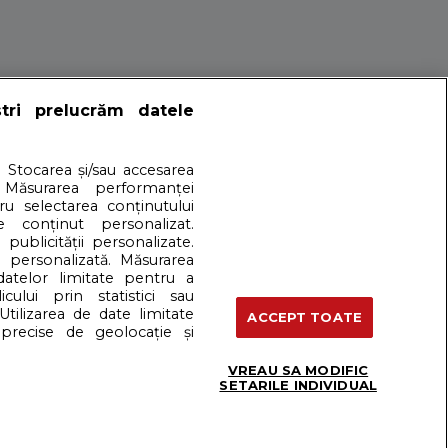
ștri prelucrăm datele
 femeile
. Stocarea și/sau accesarea
 Măsurarea performanței
tru selectarea conținutului
impul zilei te simti obosita, somnoroasa, sleita de orice
e conținut personalizat.
 publicității personalizate.
e personalizată. Măsurarea
 datelor limitate pentru a
cului prin statistici sau
artener: Dreamstime
Utilizarea de date limitate
ACCEPT TOATE
precise de geolocație și
VREAU SA MODIFIC
Termeni si conditii
SETARILE INDIVIDUAL