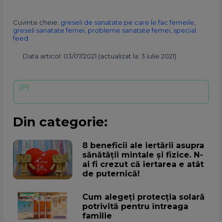
Cuvinte cheie:
greseli de sanatate pe care le fac femeile
,
greseli sanatate femei
,
probleme sanatate femei
,
special
feed
Data articol: 03/07/2021 (actualizat la: 3 iulie 2021)
Din categorie:
8 beneficii ale iertării asupra
sănătății mintale și fizice. N-
ai fi crezut că iertarea e atât
de puternică!
Cum alegeţi protecţia solară
potrivită pentru întreaga
familie