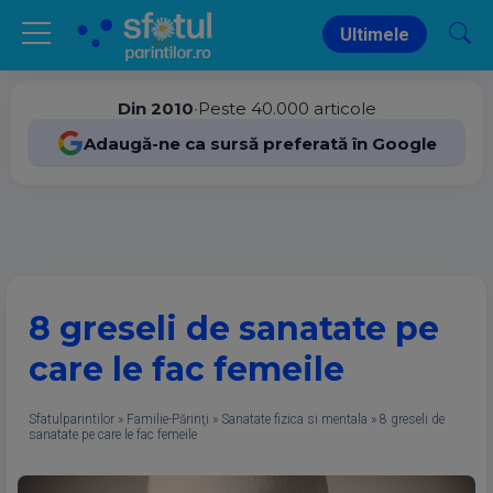
Ultimele
Din 2010
•
Peste 40.000 articole
Adaugă-ne ca sursă preferată în Google
8 greseli de sanatate pe
care le fac femeile
Sfatulparintilor
»
Familie-Părinţi
»
Sanatate fizica si mentala
»
8 greseli de
sanatate pe care le fac femeile