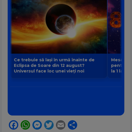
Ce trebuie să lași în urmă înainte de
Mesajul P
Eclipsa de Soare din 12 august?
pentru fi
Universul face loc unei vieți noi
la 1 la 9
Facebook
WhatsApp
Messenger
Twitter
Email
Partajează