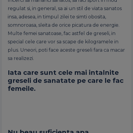
Incerci sa mananci sanatos, sa faci sport in mod
regulat si, in general, sa ai un stil de viata sanatos
insa, adesea, in timpul zilei te simti obosita,
somnoroasa, sleita de orice picatura de energie.
Multe femei sanatoase, fac astfel de greseli, in
special cele care vor sa scape de kilogramele in
plus. Uneori, poti face aceste greseli fara ca macar
sa realizezi.
Iata care sunt cele mai intalnite
greseli de sanatate pe care le fac
femeile.
Nu beau suficienta apa