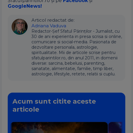
Sfatulparintilor.ro și pe
Facebook
și
GoogleNews!
Articol redactat de:
Adriana Vaduva
Redactor-Șef Sfatul Părinților - Jurnalist, cu
30 de ani experienta in presa scrisa si online,
comunicare si social-media. Pasionata de
dezvoltare personala, astrologie,
spiritualitate. Mii de articole scrise pentru
sfatulparintilor.ro, din anul 2011, in domenii
diverse: sarcina, bebelusi, parenting,
sanatate, alimentatie, familie, timp liber,
astrologie, lifestyle, retete, relatii si cuplu.
Acum sunt citite aceste
articole