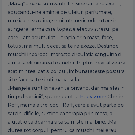
„Masaj“ – pana si cuvantul in sine suna relaxant,
aducandu-ne aminte de uleiuri parfumate,
muzica in surdina, semi-intuneric odihnitor si o
atingere ferma care topeste efectiv stresul pe
care l-am acumulat. Terapia prin masaj face,
totusi, mai mult decat sa te relaxeze. Destinde
muschii incordati, mareste circulatia sanguina si
ajuta la eliminarea toxinelor. In plus, revitalizeaza
atat mintea, cat si corpul, imbunatateste postura
si te face sa te simti mai vesela.
„Masajele sunt binevenite oricand, dar mai ales in
timpul sarcinii“, spune pentru
Baby Zone
Cherie
Roff, mama a trei copii. Roff, care a avut parte de
sarcini dificile, sustine ca terapia prin masaj a
ajutat-o sa doarma si sa se miste mai bine: „Ma
durea tot corpul, pentru ca muschii mei erau