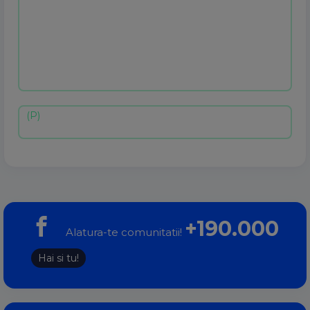
+190.000
Alatura-te comunitatii!
Hai si tu!