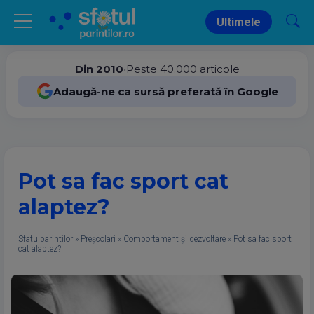
Ultimele
Din 2010
•
Peste 40.000 articole
Adaugă-ne ca sursă preferată în Google
Pot sa fac sport cat
alaptez?
Sfatulparintilor
»
Preșcolari
»
Comportament și dezvoltare
»
Pot sa fac sport
cat alaptez?