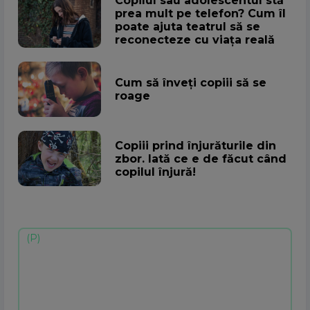
Copilul sau adolescentul stă
prea mult pe telefon? Cum îl
poate ajuta teatrul să se
reconecteze cu viața reală
Cum să înveți copiii să se
roage
Copiii prind înjurăturile din
zbor. Iată ce e de făcut când
copilul înjură!