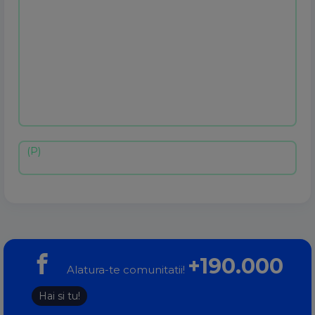
+190.000
Alatura-te comunitatii!
Hai si tu!