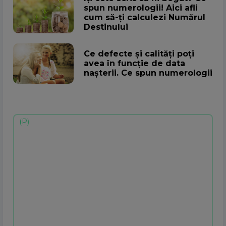
spun numerologii! Aici afli
cum să-ți calculezi Numărul
Destinului
Ce defecte și calități poți
avea în funcție de data
nașterii. Ce spun numerologii