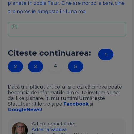
planete în zodia Taur. Cine are noroc la bani, cine
are noroc in dragoste în luna mai
Citeste continuarea:
1
4
2
3
5
Dacă ți-a plăcut articolul și crezi că cineva poate
beneficia de informatiile din el, te invităm să ne
dai like și share. Îți mulțumim! Urmărește
Sfatulparintilor.ro și pe
Facebook
și
GoogleNews!
Articol redactat de:
Adriana Vaduva