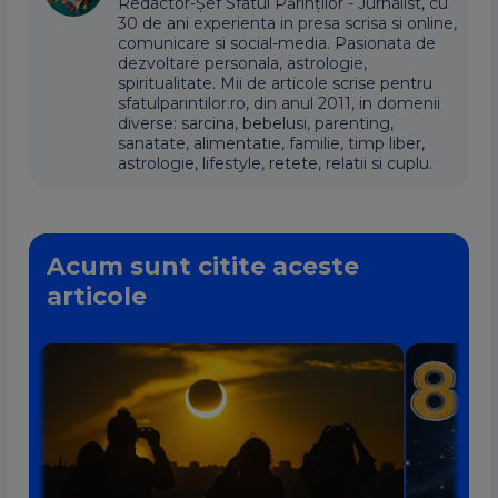
Redactor-Șef Sfatul Părinților - Jurnalist, cu
30 de ani experienta in presa scrisa si online,
comunicare si social-media. Pasionata de
dezvoltare personala, astrologie,
spiritualitate. Mii de articole scrise pentru
sfatulparintilor.ro, din anul 2011, in domenii
diverse: sarcina, bebelusi, parenting,
sanatate, alimentatie, familie, timp liber,
astrologie, lifestyle, retete, relatii si cuplu.
Acum sunt citite aceste
articole