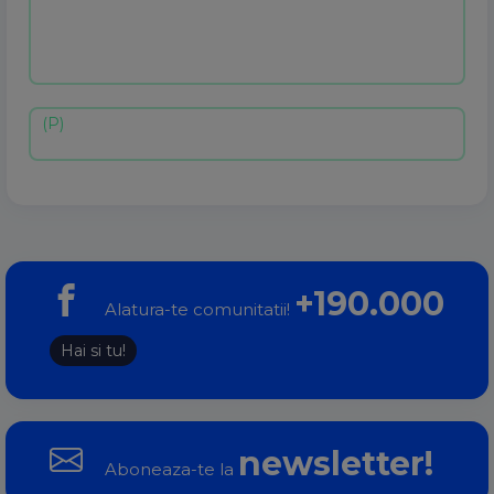
+190.000
Alatura-te comunitatii!
Hai si tu!
newsletter!
Aboneaza-te la