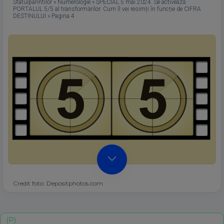
Sfatulparintilor
»
Numerologie
»
SPECIAL 5 mai 2024. Se activează
PORTALUL 5/5 al transformărilor. Cum îl vei resimți în funcție de CIFRA
DESTINULUI
»
Pagina 4
Credit foto: Depositphotos.com