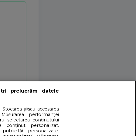
ștri prelucrăm datele
. Stocarea și/sau accesarea
 Măsurarea performanței
tru selectarea conținutului
e conținut personalizat.
 publicității personalizate.