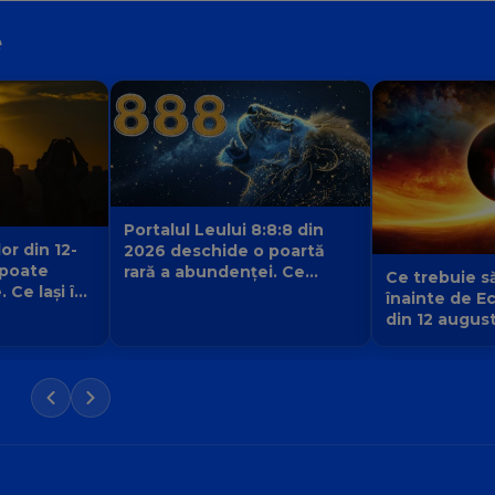
e
Portalul Leului 8:8:8 din
or din 12-
2026 deschide o poartă
 poate
rară a abundenței. Ce
Ce trebuie să
 Ce lași în
poate manifesta fiecare
înainte de E
 nouă
zodie?
din 12 augus
odia ta?
face loc unei