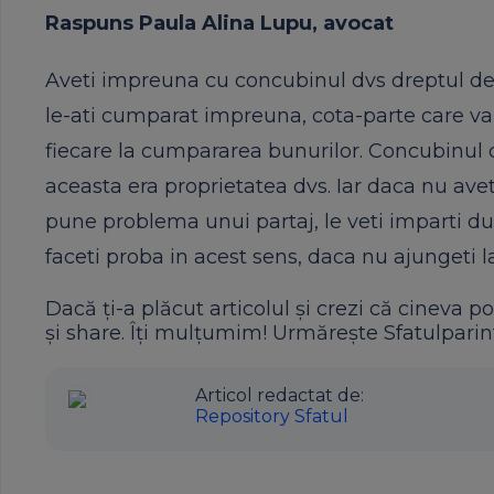
Raspuns Paula Alina
Lupu
, avocat
Aveti impreuna cu concubinul dvs dreptul de
le-ati cumparat impreuna, cota-parte care va 
fiecare la cumpararea bunurilor. Concubinul 
aceasta era proprietatea dvs. Iar daca nu ave
pune problema unui partaj, le veti imparti du
faceti proba in acest sens, daca nu ajungeti 
Dacă ți-a plăcut articolul și crezi că cineva po
și share. Îți mulțumim! Urmărește Sfatulparint
Articol redactat de:
Repository Sfatul