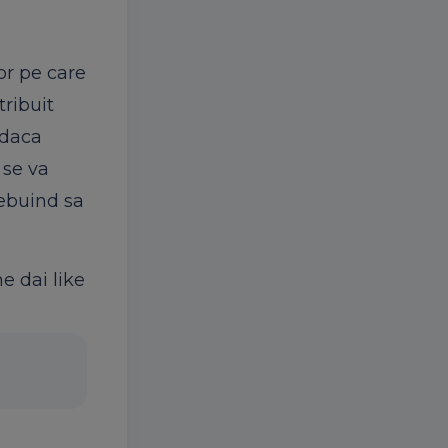
or pe care
tribuit
 daca
 se va
rebuind sa
ne dai like