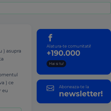
Alatura-te comunitatii!
u ) asupra
+190.000
ta
Hai si tu!
momentul
va ) ce
Aboneaza-te la
r eu
newsletter!