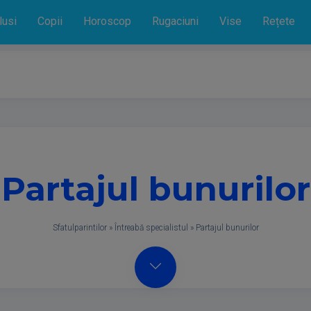
lusi
Copii
Horoscop
Rugaciuni
Vise
Rețete
Partajul bunurilor
Sfatulparintilor
»
Întreabă specialistul
»
Partajul bunurilor