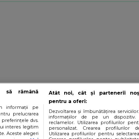
e să rămână
Atât noi, cât și partenerii no
pentru a oferi:
 informații pe
Dezvoltarea și îmbunătățirea serviciilor
entru prelucrarea
informațiilor de pe un dispozitiv.
 preferințele dvs.
reclamelor. Utilizarea profilurilor pen
ui interes legitim
personalizat. Crearea profilurilor d
e. Aceste alegeri
Utilizarea profilurilor pentru selectarea